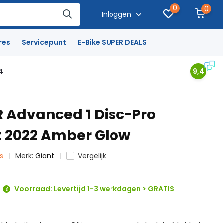
0
0
Inloggen
res
Servicepunt
E-Bike SUPER DEALS
4
9,4
R Advanced 1 Disc-Pro
 2022 Amber Glow
ts
Merk:
Giant
Vergelijk
Voorraad: Levertijd 1-3 werkdagen > GRATIS