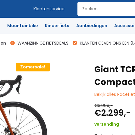
Klantenservice
e
Mountainbike
Kinderfiets
Aanbiedingen
Accessoi
gen
WAANZINNIGE FIETSDEALS
KLANTEN GEVEN ONS EEN 9.
Giant TC
Zomersale!
Compact
Bekijk alles Racefie
€3.099,-
€2.299,-
verzending