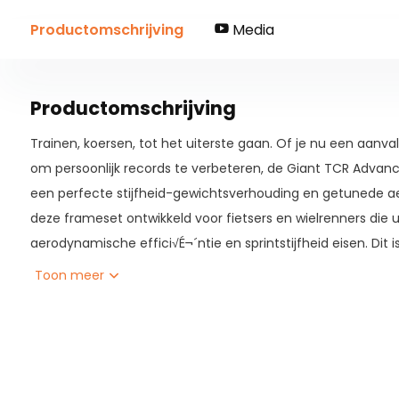
Productomschrijving
Media
Productomschrijving
Trainen, koersen, tot het uiterste gaan. Of je nu een aanval
om persoonlijk records te verbeteren, de Giant TCR Advance
een perfecte stijfheid-gewichtsverhouding en getunede 
deze frameset ontwikkeld voor fietsers en wielrenners die
aerodynamische effici√É¬´ntie en sprintstijfheid eisen. Dit
voordeel van Giant TCR ten opzichte van eerdere modellen
Toon meer
geanalyseerd, ontwikkeld en getest om er zeker van te zijn 
aanzienlijk minder weerstand biedt bij verschillende windho
TCR sneller dan ooit in sprints en solo-inspanningen. Ge√
zorgen voor een soepele, krachtige en gedoseerde remkrach
wisselende weers- en wegomstandigheden. Platte bevesti