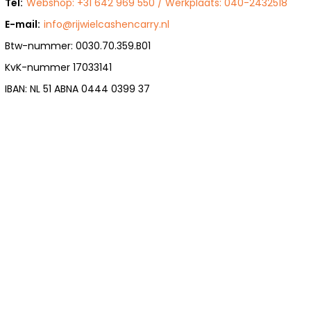
Tel:
Webshop: +31 642 969 550 / Werkplaats: 040-2432518
E-mail:
info@rijwielcashencarry.nl
Btw-nummer: 0030.70.359.B01
KvK-nummer 17033141
IBAN: NL 51 ABNA 0444 0399 37