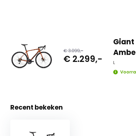
voegen stijfheid toe en verbeteren de algehele handling, te
en de vork banden tot 32 mm breder mogelijk maakt.
Giant
Ambe
€ 3.099,-
€ 2.299,-
L
Voorraa
Recent bekeken