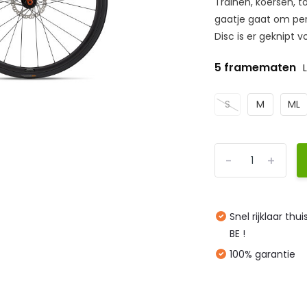
Trainen, koersen, t
gaatje gaat om per
Disc is er geknipt vo
5 framematen
S
M
ML
-
+
Snel rijklaar thu
BE !
100% garantie