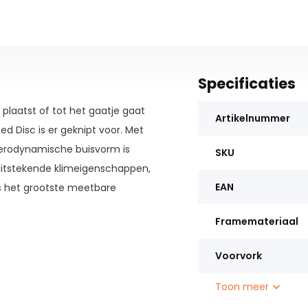
Specificaties
 plaatst of tot het gaatje gaat
Artikelnummer
d Disc is er geknipt voor. Met
aerodynamische buisvorm is
SKU
 uitstekende klimeigenschappen,
EAN
 is het grootste meetbare
. Elke buisvorm wordt
Framemateriaal
dat het uiteindelijke ontwerp
eken. Het resultaat is een Giant
Voorvork
É¬Øntegreerde schijfremmen
t voor extra controle in
Toon meer
gingen en een nieuwe steekas