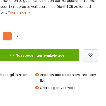
ot het uiterste gaan. Of je nu een aanval plaatst of tot het
soonlijk records te verbeteren, de Giant TCR Advanced
or....
Toon meer
L
L
XL
Toevoegen aan winkelwagen
isbezorgd in NL en
Anderen beoordelen ons met een
9,4
Grote eigen voorraad!