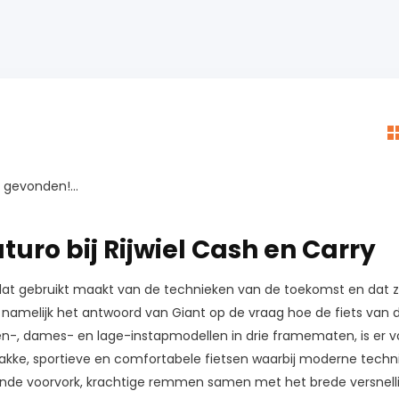
gevonden!...
turo bij Rijwiel Cash en Carry
dat gebruikt maakt van de technieken van de toekomst en dat zijn 
n namelijk het antwoord van Giant op de vraag hoe de fiets van d
en-, dames- en lage-instapmodellen in drie framematen, is er vo
rakke, sportieve en comfortabele fietsen waarbij moderne techn
rende voorvork, krachtige remmen samen met het brede versnelli