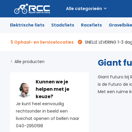
Alle categorieën
Elektrische fiets
Stadsfiets
Racefiets
Gravelbik
5 Ophaal- en Servicelocaties
SNELLE LEVERING 1-3 da
Giant f
Alle producten
Giant Futuro bij
Kunnen we je
is de Futuro de 
helpen met je
Met een ruime ke
keuze?
Je kunt heel eenvoudig
rechtsonder in beeld een
livechat openen of bellen naar
040-2950198