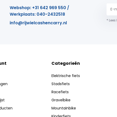
Webshop: +31 642 969 550 /
Werkplaats: 040-2432518
* Lees
info@rijwielcashencarry.nl
unt
Categorieën
Elektrische fiets
ingen
Stadsfiets
Racefiets
jst
Gravelbike
oducten
Mountainbike
Kinderfiets