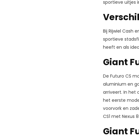
sportieve uitjes
Verschi
Bij Rijwiel Cash 
sportieve stads
heeft en als idea
Giant F
De Futuro CS mode
aluminium en go
arriveert. In he
het eerste model
voorvork en zade
CS1 met Nexus 8 
Giant F