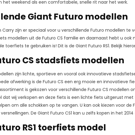
 in het weekend als een comfortabele, snelle rit naar het werk.
llende Giant Futuro modellen
en Carry zijn er speciaal voor u verschillende Futuro modellen te 
fiets modellen uit de Futuro CS familie en daarnaast hebt u oo
le toerfiets te gebruiken is! Dit is de Giant Futuro RS1. Bekijk hie
uturo CS stadsfiets modellen
llen zijn lichte, sportieve en vooral ook innovatieve stadsfietsen
ede afwerking is de Futuro CS een erg mooie en innovatieve 
t assortiment is gekozen voor verschillende Futuro CS modellen o
 dat wij verkopen en deze fiets is een lichte fiets uitgerust me
lpen om alle schokken op te vangen. U kan ook kiezen voor de F
versnellingen. De Giant Futuro CS1 kan u zelfs kopen in het 2014
uturo RS1 toerfiets model