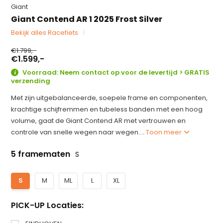
Giant
Giant Contend AR 1 2025 Frost Silver
Bekijk alles Racefiets
€1.799,-
€1.599,-
Voorraad: Neem contact op voor de levertijd > GRATIS
verzending
Met zijn uitgebalanceerde, soepele frame en componenten,
krachtige schijfremmen en tubeless banden met een hoog
volume, gaat de Giant Contend AR met vertrouwen en
controle van snelle wegen naar wegen....
Toon meer
5 framematen
S
S
M
ML
L
XL
PICK-UP Locaties: