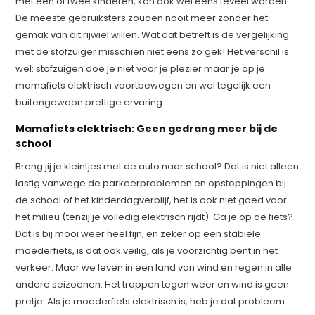
met één of twee kinderen, kan ook wel eens teveel worden.
De meeste gebruiksters zouden nooit meer zonder het
gemak van dit rijwiel willen. Wat dat betreft is de vergelijking
met de stofzuiger misschien niet eens zo gek! Het verschil is
wel: stofzuigen doe je niet voor je plezier maar je op je
mamafiets elektrisch voortbewegen en wel tegelijk een
buitengewoon prettige ervaring.
Mamafiets elektrisch: Geen gedrang meer bij de
school
Breng jij je kleintjes met de auto naar school? Dat is niet alleen
lastig vanwege de parkeerproblemen en opstoppingen bij
de school of het kinderdagverblijf, het is ook niet goed voor
het milieu (tenzij je volledig elektrisch rijdt). Ga je op de fiets?
Dat is bij mooi weer heel fijn, en zeker op een stabiele
moederfiets, is dat ook veilig, als je voorzichtig bent in het
verkeer. Maar we leven in een land van wind en regen in alle
andere seizoenen. Het trappen tegen weer en wind is geen
pretje. Als je moederfiets elektrisch is, heb je dat probleem