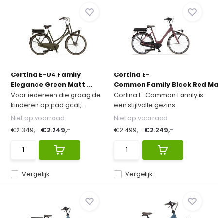
Cortina E-U4 Family
Cortina E-
Elegance Green Matt ...
Common Family Black Red Mat
Voor iedereen die graag de
Cortina E-Common Family is
kinderen op pad gaat,...
een stijlvolle gezins...
Niet op voorraad
Niet op voorraad
€2.349,-
€2.249,-
€2.499,-
€2.249,-
Vergelijk
Vergelijk