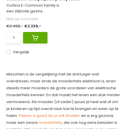
Cortina E-Common Family is
een stijlvolle gezins...
Niet op voorraad
€2.499,-
€2.339,-
Vergelijk
Misschien is de vergelijking met de stofzuiger wat
overdreven, maar sinds de moederfiets elektrisch is, leren
steeds meer moeders de grote voordelen van elektrische
moederfiets kennen. En dat maakt het leven een stuk minder
vermoeiend. Als moeder (of vader) sjouw je heel wat af om
je kinderen op tijd overal naar toe te brengen en weer op te
halen.
Fietsen is goed als je wilt afvallen
en is erg gezond,
maar een zware
moederfiets
, die ook nog eens beladen is