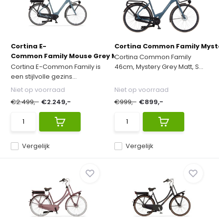
Cortina E-
Cortina Common Family Myster
Common Family Mouse Grey Matt ...
Cortina Common Family
Cortina E-Common Family is
46cm, Mystery Grey Matt, S...
een stijlvolle gezins...
Niet op voorraad
Niet op voorraad
€2.499,-
€2.249,-
€999,-
€899,-
Vergelijk
Vergelijk