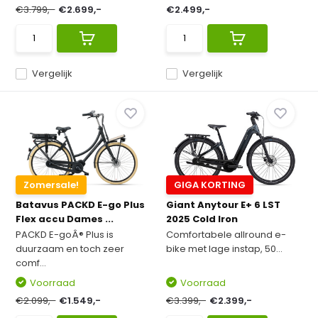
€3.799,-
€2.699,-
€2.499,-
Vergelijk
Vergelijk
Zomersale!
GIGA KORTING
Batavus PACKD E-go Plus
Giant Anytour E+ 6 LST
Flex accu Dames ...
2025 Cold Iron
PACKD E-goÂ® Plus is
Comfortabele allround e-
duurzaam en toch zeer
bike met lage instap, 50...
comf...
Voorraad
Voorraad
€2.099,-
€1.549,-
€3.399,-
€2.399,-