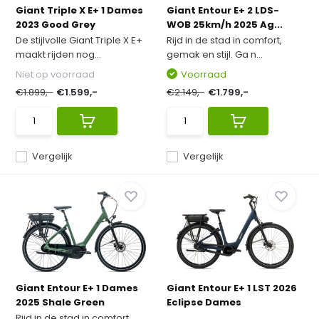
Giant Triple X E+ 1 Dames
Giant Entour E+ 2 LDS-
2023 Good Grey
WOB 25km/h 2025 Ag...
De stijlvolle Giant Triple X E+
Rijd in de stad in comfort,
maakt rijden nog...
gemak en stijl. Ga n...
Niet op voorraad
Voorraad
€1.899,-
€1.599,-
€2.149,-
€1.799,-
Vergelijk
Vergelijk
Giant Entour E+ 1 Dames
Giant Entour E+ 1 LST 2026
2025 Shale Green
Eclipse Dames
Rijd in de stad in comfort,