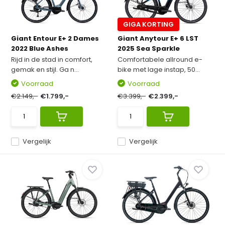
GIGA KORTING
Giant Entour E+ 2 Dames
Giant Anytour E+ 6 LST
2022 Blue Ashes
2025 Sea Sparkle
Rijd in de stad in comfort,
Comfortabele allround e-
gemak en stijl. Ga n...
bike met lage instap, 50...
Voorraad
Voorraad
€2.149,-
€1.799,-
€3.399,-
€2.399,-
Vergelijk
Vergelijk