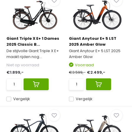
Giant Triple X E+ 1 Dames
Giant Anytour E+ 5 LST
2025 Classic B...
2025 Amber Glow
De stijlvolle Giant Triple X E+
Giant Anytour E+ 5 LST 2025
maakt rijden nog...
Amber Glow
Niet op voorraad
Voorraad
€1.899,-
€3.599,-
€2.499,-
Vergelijk
Vergelijk