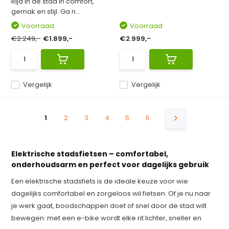
Rijd in de stad in comfort,
gemak en stijl. Ga n...
Voorraad
Voorraad
€2.249,-
€1.899,-
€2.999,-
Vergelijk
Vergelijk
1
2
3
4
5
6
Elektrische stadsfietsen – comfortabel,
onderhoudsarm en perfect voor dagelijks gebruik
Een elektrische stadsfiets is de ideale keuze voor wie
dagelijks comfortabel en zorgeloos wil fietsen. Of je nu naar
je werk gaat, boodschappen doet of snel door de stad wilt
bewegen: met een e-bike wordt elke rit lichter, sneller en