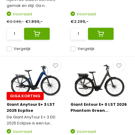
gemak en stijl. Ga n...
Voorraad
Voorraad
€2.249,-
€1.899,-
€2.299,-
Vergelijk
Vergelijk
GIGA KORTING
Giant Anytour E+ 3 LST
Giant Entour E+ 0 LST 2026
2025 Ecplise
Phantom Green...
De Giant AnyTour E+ 3 DD
2025 Eclipse is een lux...
Voorraad
Voorraad