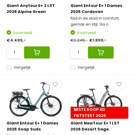
Giant Anytour E+ 2 LST
Giant Entour E+ 1 Dames
2026 Alpine Green
2025 Cordovan
Rijd in de stad in comfort,
gemak en stijl. Ga n...
Voorraad
Voorraad
€4.499,-
€2.249,-
€1.899,-
Vergelijk
Vergelijk
BESTE KOOP AD
FIETSTEST 2026
Giant Entour E+ 1 Dames
Giant NewTour E+ 1 LST
2025 Soap Suds
2026 Desert Sage