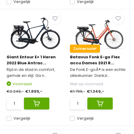
Vergelijk
Vergelijk
Zomersale!
Giant Entour E+ 1 Heren
Batavus Fonk E-go Flex
2022 Blue Antrac...
accu Dames 2021 R...
Rijd in de stad in comfort,
De Fonk E-goÂ® is een echte
gemak en stijl. Ga n...
alleskunner. Dankzi...
Voorraad
Niet op voorraad
€2.249,-
€1.899,-
€1.799,-
€1.349,-
Vergelijk
Vergelijk