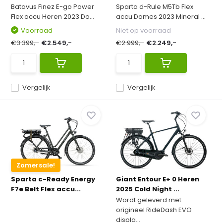
Batavus Finez E-go Power
Sparta d-Rule M5Tb Flex
Flex accu Heren 2023 Do...
accu Dames 2023 Mineral ...
Voorraad
Niet op voorraad
€3.399,-
€2.549,-
€2.999,-
€2.249,-
Vergelijk
Vergelijk
Zomersale!
Sparta c-Ready Energy
Giant Entour E+ 0 Heren
F7e Belt Flex accu...
2025 Cold Night ...
Wordt geleverd met
origineel RideDash EVO
displa...