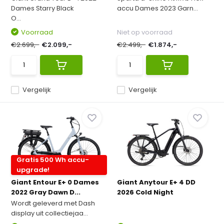
Dames Starry Black
accu Dames 2023 Garn...
O...
Voorraad
Niet op voorraad
€2.699,-
€2.099,-
€2.499,-
€1.874,-
Vergelijk
Vergelijk
Gratis 500 Wh accu-
upgrade!
Giant Entour E+ 0 Dames
Giant Anytour E+ 4 DD
2022 Gray Dawn D...
2026 Cold Night
Wordt geleverd met Dash
display uit collectiejaa...