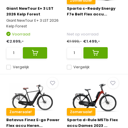
Zomersale!
Giant NewTour E+ 3 LST
Sparta c-Ready Energy
2026 Kelp Forest
F7e Belt Flex accu...
Giant NewTour E+ 3 LST 2026
Kelp Forest
Voorraad
Niet op voorraad
€2.699,-
€1.999,-
€1.499,-
Vergelijk
Vergelijk
Zomersale!
Zomersale!
Batavus Finez E-go Power
Sparta d-Rule M5Tb Flex
Flex accu Heren...
accu Dames 2023 ...