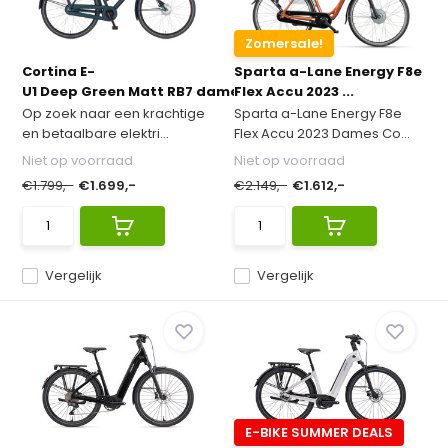
Zomersale!
Cortina E-
Sparta a-Lane Energy F8e
U1 Deep Green Matt RB7 dames 2...
Flex Accu 2023 ...
Op zoek naar een krachtige
Sparta a-Lane Energy F8e
en betaalbare elektri...
Flex Accu 2023 Dames Co...
Niet op voorraad
Niet op voorraad
€1.799,-
€1.699,-
€2.149,-
€1.612,-
Vergelijk
Vergelijk
E-BIKE SUMMER DEALS