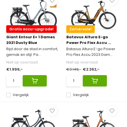
Gratis accu-upgrade!
Zomersale!
Giant Entour E+ 1 Dames
Batavus Altura E-go
2021 Dusty Blue
Power Pro Flex Accu ...
Rijd door de stad in comfort,
Batavus Altura E-go Power
gemak en stijl. Pa...
Pro Flex Accu 2023 Dam...
Niet op voorraad
Niet op voorraad
€1.999,-
€3.149,-
€2.362,-
Vergelijk
Vergelijk