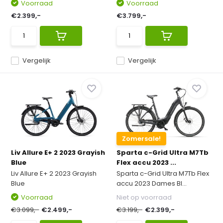
Voorraad
Voorraad
€2.399,-
€3.799,-
Vergelijk
Vergelijk
Zomersale!
Liv Allure E+ 2 2023 Grayish
Sparta c-Grid Ultra M7Tb
Blue
Flex accu 2023 ...
Liv Allure E+ 2 2023 Grayish
Sparta c-Grid Ultra M7Tb Flex
Blue
accu 2023 Dames Bl...
Voorraad
Niet op voorraad
€3.099,-
€2.499,-
€3.199,-
€2.399,-