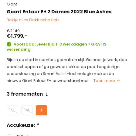
Giant
Giant Entour E+ 2 Dames 2022 Blue Ashes
Bekijk alles Elektrische fiets
€2.149,-
€1.799,-
Voorraad: Levertijd 1-3 werkdagen > GRATIS
verzending
Rijd in de stad in comfort, gemak en stijl. Ga naar je werk, doe
boodschappen of ga gewoon lekker op pad. Langdurige
ondersteuning en Smart Assist-technologie maken de
nieuwe Giant Entour E+ onweerstaanbaar....
Toon meer
3 framematen
L
S
M
L
Accukeuze:
*