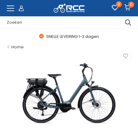
0
0
SNELLE LEVERING 1-3 dagen
Home