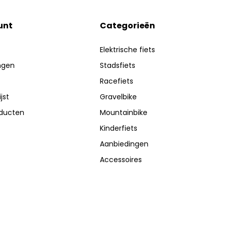
unt
Categorieën
Elektrische fiets
ingen
Stadsfiets
Racefiets
jst
Gravelbike
oducten
Mountainbike
Kinderfiets
Aanbiedingen
Accessoires