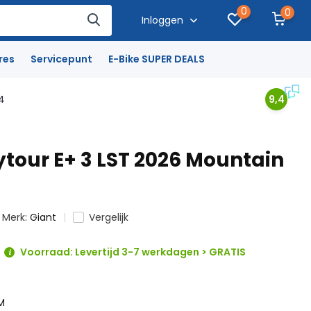
0
0
Inloggen
res
Servicepunt
E-Bike SUPER DEALS
4
9,4
ytour E+ 3 LST 2026 Mountain
Merk:
Giant
Vergelijk
Voorraad: Levertijd 3-7 werkdagen > GRATIS
M