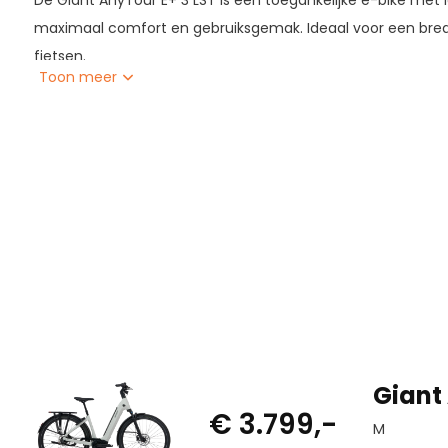
De Giant AnyTour E+ 3 LST is een toegankelijke e-bike met 
maximaal comfort en gebruiksgemak. Ideaal voor een brede
fietsen.
Toon meer
De krachtige maar soepele ondersteuning van de SyncDri
elke rit lichter. De combinatie van Nexus 8 versnellingen e
voor eenvoudig en onderhoudsarm gebruik.
Dankzij de stabiele geometrie en comfortabele zithouding 
controle, ook bij dagelijks intensief gebruik.
Ideaal voor: comfort, lage instap, dagelijks gebruik
Giant 
€ 3.799,-
M