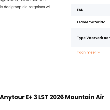
lage instap, ontworpen voor
 doelgroep die zorgeloos wil
EAN
Framemateriaal
ve Sport2 motor (75 Nm) maakt
n Gates riemaandrijving zorgt
Type Voorvork no
biedt deze fiets vertrouwen en
Toon meer
Anytour E+ 3 LST 2026 Mountain Air