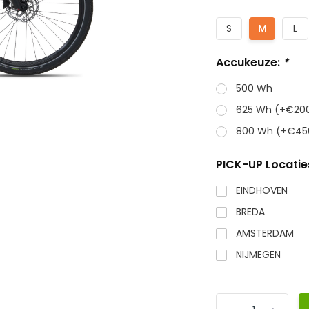
S
M
L
Accukeuze:
*
500 Wh
625 Wh (+€200
800 Wh (+€45
PICK-UP Locatie
EINDHOVEN
BREDA
AMSTERDAM
NIJMEGEN