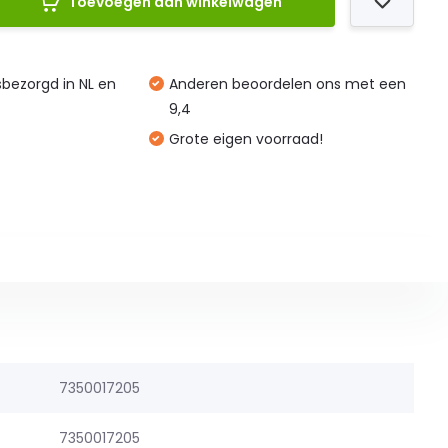
Toevoegen aan winkelwagen
isbezorgd in NL en
Anderen beoordelen ons met een
9,4
Grote eigen voorraad!
7350017205
7350017205