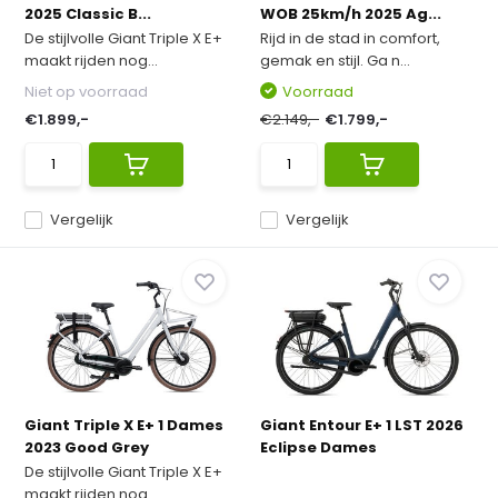
2025 Classic B...
WOB 25km/h 2025 Ag...
De stijlvolle Giant Triple X E+
Rijd in de stad in comfort,
maakt rijden nog...
gemak en stijl. Ga n...
Niet op voorraad
Voorraad
€1.899,-
€2.149,-
€1.799,-
Vergelijk
Vergelijk
Giant Triple X E+ 1 Dames
Giant Entour E+ 1 LST 2026
2023 Good Grey
Eclipse Dames
De stijlvolle Giant Triple X E+
maakt rijden nog...