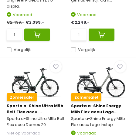
origineel RideDash EVO
gemak en stijl. Ga n...
displa...
Voorraad
Voorraad
€2.499,-
€2.099,-
€2.249,-
Vergelijk
Vergelijk
Zomersale!
Zomersale!
Sparta a-Shine Ultra M5b
Sparta a-Shine Energy
Belt Flex accu ...
M8b Flex accu Lage...
Sparta a-Shine Ultra M5b Belt
Sparta a-Shine Energy M8b
Flex accu Dames 20...
Flex accu Lage instap ...
Niet op voorraad
Voorraad