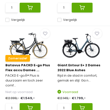
Vergelijk
Vergelijk
Zomersale!
Batavus PACKD E-go Plus
Giant Entour E+ 2 Dames
Flex accu Dames ...
2022 Blue Ashes
PACKD E-goÂ® Plus is
Rijd in de stad in comfort,
duurzaam en toch zeer
gemak en stijl. Ga n...
comf...
Niet op voorraad
Voorraad
€2.099,-
€1.549,-
€2.149,-
€1.799,-