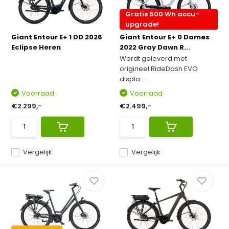
Gratis 500 Wh accu-
upgrade!
Giant Entour E+ 1 DD 2026
Giant Entour E+ 0 Dames
Eclipse Heren
2022 Gray Dawn R...
Wordt geleverd met
origineel RideDash EVO
displa...
Voorraad
Voorraad
€2.299,-
€2.499,-
Vergelijk
Vergelijk