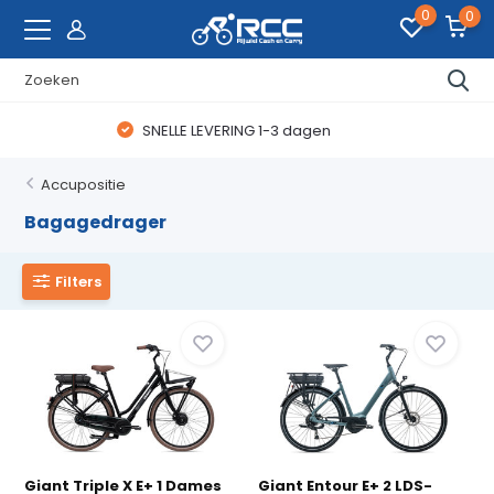
0
0
WAANZINNIGE FIETSDEALS
Accupositie
Bagagedrager
Filters
Giant Triple X E+ 1 Dames
Giant Entour E+ 2 LDS-