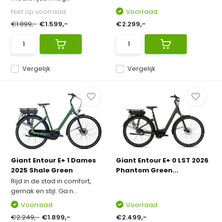
Niet op voorraad
Voorraad
€1.899,-
€1.599,-
€2.299,-
Vergelijk
Vergelijk
Giant Entour E+ 1 Dames
Giant Entour E+ 0 LST 2026
2025 Shale Green
Phantom Green...
Rijd in de stad in comfort,
gemak en stijl. Ga n...
Voorraad
Voorraad
€2.249,-
€1.899,-
€2.499,-