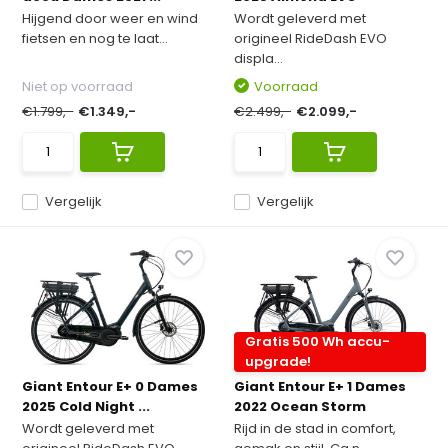
Hijgend door weer en wind
Wordt geleverd met
fietsen en nog te laat...
origineel RideDash EVO
displa...
Niet op voorraad
Voorraad
€1.799,-
€1.349,-
€2.499,-
€2.099,-
Vergelijk
Vergelijk
Gratis 500 Wh accu-
upgrade!
Giant Entour E+ 0 Dames
Giant Entour E+ 1 Dames
2025 Cold Night ...
2022 Ocean Storm
Wordt geleverd met
Rijd in de stad in comfort,