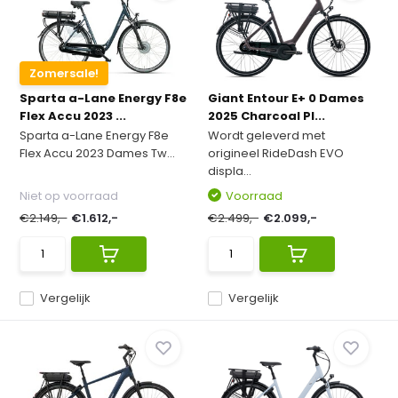
Zomersale!
Sparta a-Lane Energy F8e
Giant Entour E+ 0 Dames
Flex Accu 2023 ...
2025 Charcoal Pl...
Sparta a-Lane Energy F8e
Wordt geleverd met
Flex Accu 2023 Dames Tw...
origineel RideDash EVO
displa...
Niet op voorraad
Voorraad
€2.149,-
€1.612,-
€2.499,-
€2.099,-
Vergelijk
Vergelijk