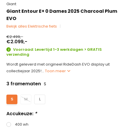
Giant
Giant Entour E+ 0 Dames 2025 Charcoal Plum
EVO
Bekijk alles Elektrische fiets
€2.499,-
€2.099,-
Voorraad: Levertijd 1-3 werkdagen > GRATIS
verzending
Wordt geleverd met origineel RideDash EVO display uit
collectiejaar 2025!...
Toon meer
3 framematen
S
S
M
L
Accukeuze:
*
400 wh