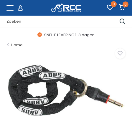
0
0
SNELLE LEVERING 1-3 dagen
Home