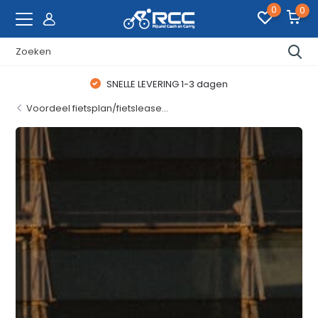
0
0
WAANZINNIGE FIETSDEALS
Voordeel fietsplan/fietslease...