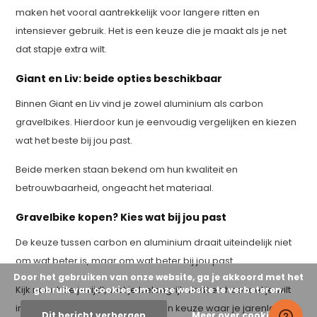
maken het vooral aantrekkelijk voor langere ritten en
intensiever gebruik. Het is een keuze die je maakt als je net
dat stapje extra wilt.
Giant en Liv: beide opties beschikbaar
Binnen Giant en Liv vind je zowel aluminium als carbon
gravelbikes. Hierdoor kun je eenvoudig vergelijken en kiezen
wat het beste bij jou past.
Beide merken staan bekend om hun kwaliteit en
betrouwbaarheid, ongeacht het materiaal.
Gravelbike kopen? Kies wat bij jou past
De keuze tussen carbon en aluminium draait uiteindelijk niet
om wat beter is, maar om wat beter bij jou past.
Door het gebruiken van onze website, ga je akkoord met het
Kijk naar hoe je rijdt, wat je belangrijk vindt en hoeveel je wilt
gebruik van cookies om onze website te verbeteren.
investeren. Daarmee maak je een keuze waar je jarenlang
Dit bericht verbergen
Meer over cookies »