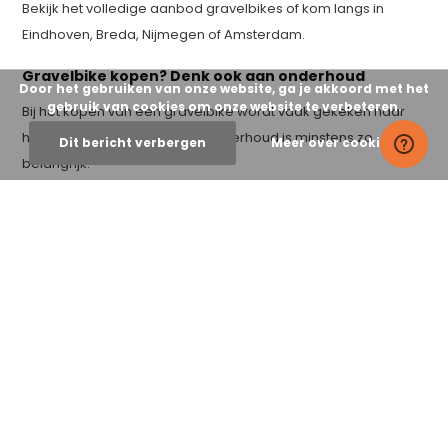
Bekijk het volledige aanbod gravelbikes of kom langs in
Eindhoven, Breda, Nijmegen of Amsterdam.
Gravelbike kopen? Denk ook aan onderhoud
Door het gebruiken van onze website, ga je akkoord met het
gebruik van cookies om onze website te verbeteren.
Bij het kopen van een gravelbike wordt vaak gekeken naar
het model en de prijs, maar onderhoud is minstens zo
Dit bericht verbergen
Meer over cookies »
belangrijk.
Een goed onderhouden fiets rijdt beter, langer en met meer
plezier.
Bekijk direct alle
gravelbikes
en kies een model dat bij jouw
gebruik past.
Of verdiep je verder in onze
gravelbike kennisbank
.