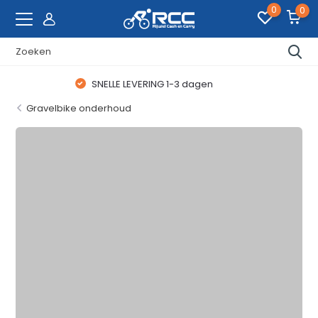
0
0
WAANZINNIGE FIETSDEALS
Gravelbike onderhoud