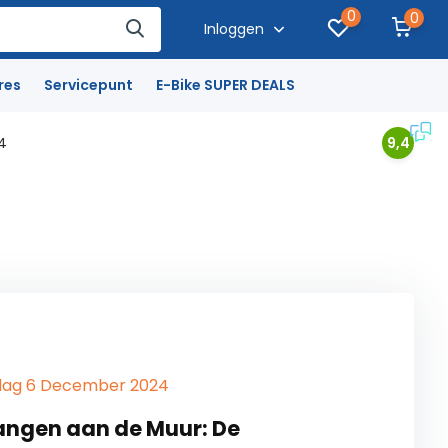
0
0
Inloggen
res
Servicepunt
E-Bike SUPER DEALS
4
9,4
ijdag 6 December 2024
angen aan de Muur: De