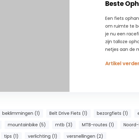
Beste Op
Een fiets opha
om ruimte te be
je nu een racefi
zijn talloze op
netjes aan de 
Artikel verde
beklimmingen (1)
Belt Drive Fiets (1)
bezorgfiets (1)
mountainbike (5)
mtb (3)
MTB-routes (1)
Noord-
tips (1)
verlichting (1)
versnellingen (2)