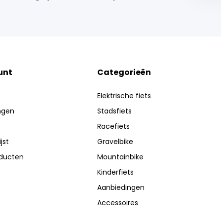
unt
Categorieën
Elektrische fiets
ingen
Stadsfiets
Racefiets
jst
Gravelbike
oducten
Mountainbike
Kinderfiets
Aanbiedingen
Accessoires