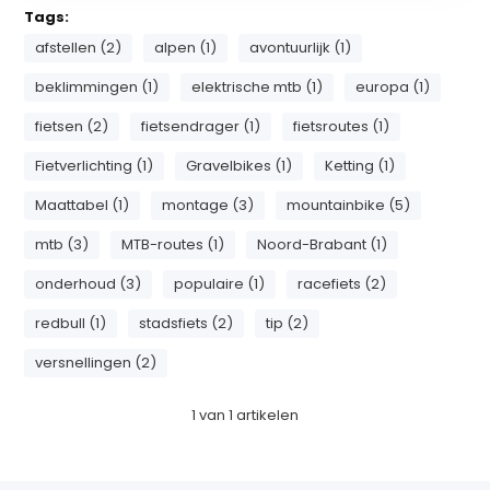
Tags:
afstellen (2)
alpen (1)
avontuurlijk (1)
beklimmingen (1)
elektrische mtb (1)
europa (1)
fietsen (2)
fietsendrager (1)
fietsroutes (1)
Fietverlichting (1)
Gravelbikes (1)
Ketting (1)
Maattabel (1)
montage (3)
mountainbike (5)
mtb (3)
MTB-routes (1)
Noord-Brabant (1)
onderhoud (3)
populaire (1)
racefiets (2)
redbull (1)
stadsfiets (2)
tip (2)
versnellingen (2)
1
van
1
artikelen