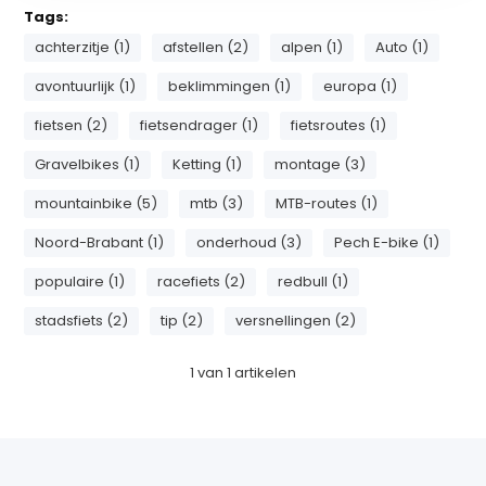
Tags:
achterzitje (1)
afstellen (2)
alpen (1)
Auto (1)
avontuurlijk (1)
beklimmingen (1)
europa (1)
fietsen (2)
fietsendrager (1)
fietsroutes (1)
Gravelbikes (1)
Ketting (1)
montage (3)
mountainbike (5)
mtb (3)
MTB-routes (1)
Noord-Brabant (1)
onderhoud (3)
Pech E-bike (1)
populaire (1)
racefiets (2)
redbull (1)
stadsfiets (2)
tip (2)
versnellingen (2)
1
van
1
artikelen