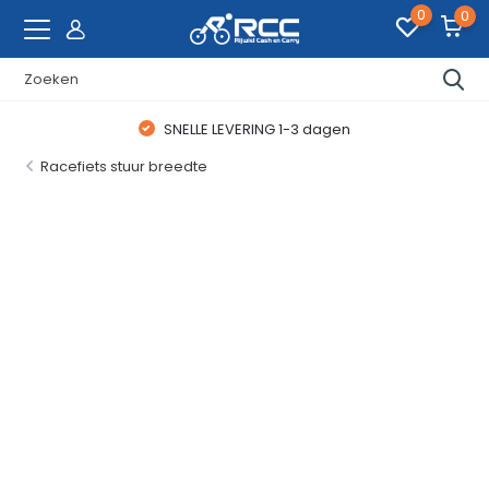
0
0
WAANZINNIGE FIETSDEALS
Racefiets stuur breedte