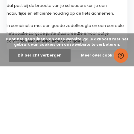
dat past bij de breedte van je schouders kun je een
natuurlijke en efficiënte houding op de fiets aannemen.
In combinatie met een goede zadelhoogte en een correcte
fietspositie zorgt de juiste stuurbreedte ervoor dat je
Door het gebruiken van onze website, ga je akkoord met het
comfortabeler en efficiënter kunt rijden.
gebruik van cookies om onze website te verbeteren.
Dit bericht verbergen
Meer over cookies »
Laat een reactie achter
Naam
*
E-mail
*
*Uw e-mailadres wordt niet gepubliceerd.