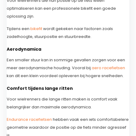
Voor wielrenners die hun positie op de fiets willen
optimaliseren kan een professionele bikefit een goede
oplossing zijn.
Tijdens een
bikefit
wordt gekeken naar factoren zoals
zadelhoogte, stuurpositie en stuurbreedte.
Aerodynamica
Een smaller stuur kan in sommige gevallen zorgen voor een
meer aerodynamische houding. Vooral bij
aero racefietsen
kan dit een klein voordeel opleveren bij hogere snelheden.
Comfort tijdens lange ritten
Voor wielrenners die lange ritten maken is comfort vaak
belangrijker dan maximale aerodynamica.
Endurance racefietsen
hebben vaak een iets comfortabelere
geometrie waardoor de positie op de fiets minder agressief
is.