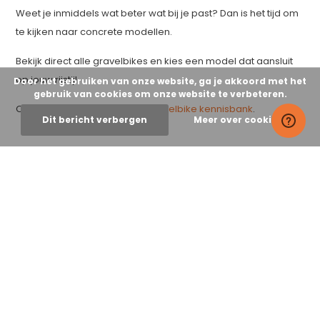
Weet je inmiddels wat beter wat bij je past? Dan is het tijd om
te kijken naar concrete modellen.
Bekijk direct alle gravelbikes en kies een model dat aansluit
op jouw rijstijl.
Door het gebruiken van onze website, ga je akkoord met het
gebruik van cookies om onze website te verbeteren.
Of verdiep je verder in onze
gravelbike kennisbank
.
Dit bericht verbergen
Meer over cookies »
Laat een reactie achter
Naam
*
E-mail
*
*Uw e-mailadres wordt niet gepubliceerd.