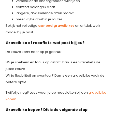
verschillende ondergronden wilt rijden
comfort belangrijk vindt
langere, afwisselende ritten maakt
meer vrijheid wilt in je routes
Bekijk het volledige
aanbod gravelbikes
en ontdek welk
model bij je past.
Gravelbike of racefiets: wat past bij jou?
De keuze komt neer op je gebruik.
Wil je snelheid en focus op asfalt? Dan is een racefiets de
juiste keuze.
Wil je flexibiliteit en avontuur? Dan is een gravelbike vaak de
betere optie.
Twijfel je nog? Lees waar je op moet letten bij een
gravelbike
kopen
.
Gravelbike kopen? Dit is de volgende stap