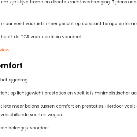
m zijn stijve frame en directe krachtoverbrenging. Tijdens accel
f, maar voelt vaak iets meer gericht op constant tempo en klim
ts heeft de TCR vaak een klein voordeel.
eview
.
omfort
 het rijgedrag.
icht op lichtgewicht prestaties en voelt iets minimalistischer aa
 iets meer balans tussen comfort en prestaties. Hierdoor voelt d
p verschillende soorten wegen.
 een belangrijk voordeel.