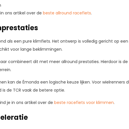
n
 in ons artikel over de
beste allround racefiets
.
mprestaties
 als een pure klimfiets. Het ontwerp is volledig gericht op een
schikt voor lange beklimmingen.
maar combineert dit met meer allround prestaties. Hierdoor is de 
rrein.
mmen kan de Émonda een logische keuze lijken. Voor wielrenners 
 is de TCR vaak de betere optie.
nd je in ons artikel over de
beste racefiets voor klimmen
.
celeratie