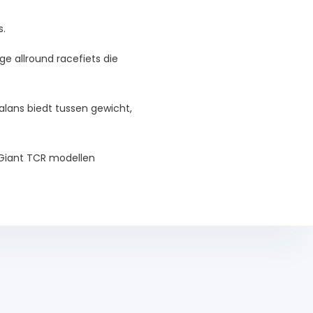
s.
ge allround racefiets die
alans biedt tussen gewicht,
le Giant TCR modellen