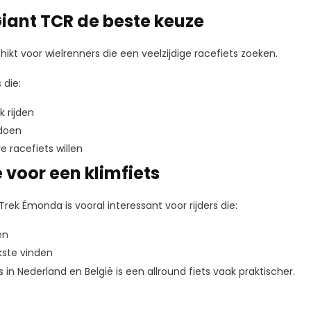
Giant TCR de beste keuze
hikt voor wielrenners die een veelzijdige racefiets zoeken.
 die:
k rijden
 doen
e racefiets willen
 voor een klimfiets
Trek Émonda is vooral interessant voor rijders die:
en
kste vinden
in Nederland en België is een allround fiets vaak praktischer.