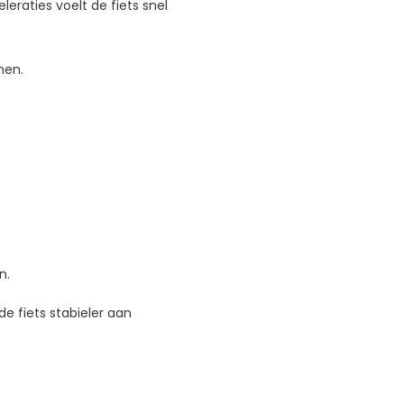
eraties voelt de fiets snel
men.
n.
e fiets stabieler aan