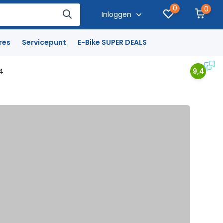
0
0
Inloggen
res
Servicepunt
E-Bike SUPER DEALS
4
9,4