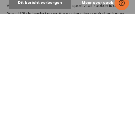
Dit bericht verbergen
Meer over cookies »
Voor wielrenners die snelheid en sportiviteit zoeken is de
Giant TCR de beste keuze. Voor rijders die comfort en lange
afstanden belangrijk vinden is de Giant Defy de juiste keuze.
Door goed te kijken naar jouw rijstijl kun je bepalen welke fiets
het beste bij je past.
Laat een reactie achter
Naam
*
E-mail
*
*Uw e-mailadres wordt niet gepubliceerd.