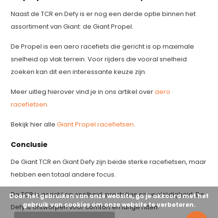
Naast de TCR en Defy is er nog een derde optie binnen het
assortiment van Giant: de Giant Propel.
De Propel is een aero racefiets die gericht is op maximale
snelheid op vlak terrein. Voor rijders die vooral snelheid
zoeken kan dit een interessante keuze zijn.
Meer uitleg hierover vind je in ons artikel over
aero
racefietsen
.
Bekijk hier alle
Giant Propel racefietsen
.
Conclusie
De Giant TCR en Giant Defy zijn beide sterke racefietsen, maar
hebben een totaal andere focus.
De TCR is gericht op snelheid, prestaties en veelzijdigheid. De
Door het gebruiken van onze website, ga je akkoord met het
gebruik van cookies om onze website te verbeteren.
Defy is ontworpen voor comfort en lange ritten.