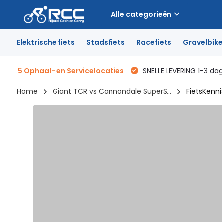
Alle categorieën
Elektrische fiets
Stadsfiets
Racefiets
Gravelbik
5 Ophaal- en Servicelocaties
SNELLE LEVERING 1-3 da
Home
Giant TCR vs Cannondale SuperS...
FietsKenn