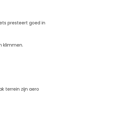
ets presteert goed in
en klimmen.
k terrein zijn aero