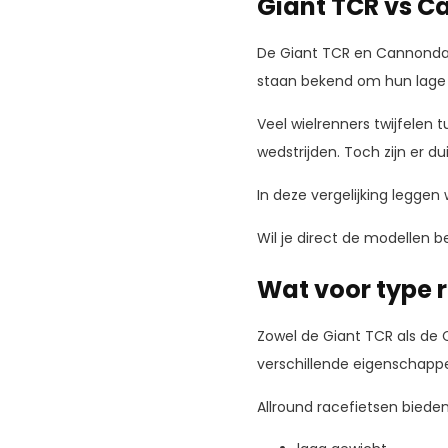
Giant TCR vs C
De Giant TCR en Cannondale
staan bekend om hun lage g
Veel wielrenners twijfelen 
wedstrijden. Toch zijn er dui
In deze vergelijking leggen w
Wil je direct de modellen be
Wat voor type r
Zowel de Giant TCR als de C
verschillende eigenschappen
Allround racefietsen bieden