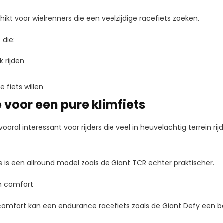
hikt voor wielrenners die een veelzijdige racefiets zoeken.
 die:
k rijden
e fiets willen
 voor een pure klimfiets
oral interessant voor rijders die veel in heuvelachtig terrein rij
 is een allround model zoals de Giant TCR echter praktischer.
en comfort
comfort kan een endurance racefiets zoals de Giant Defy een be