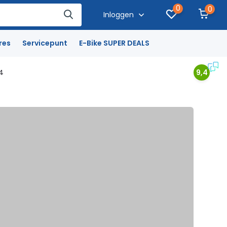
0
0
Inloggen
res
Servicepunt
E-Bike SUPER DEALS
4
9,4