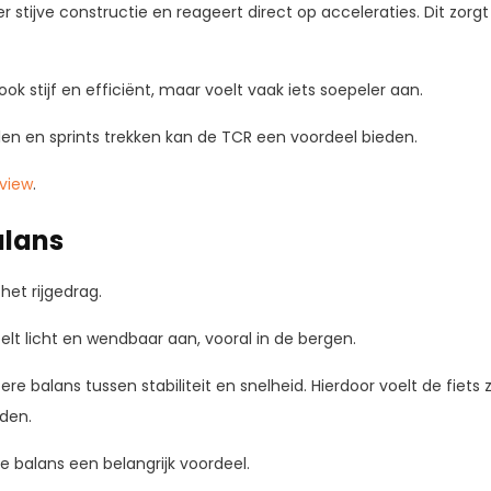
 stijve constructie en reageert direct op acceleraties. Dit zorgt
ok stijf en efficiënt, maar voelt vaak iets soepeler aan.
ellen en sprints trekken kan de TCR een voordeel bieden.
eview
.
alans
 het rijgedrag.
lt licht en wendbaar aan, vooral in de bergen.
re balans tussen stabiliteit en snelheid. Hierdoor voelt de fiets 
den.
ze balans een belangrijk voordeel.