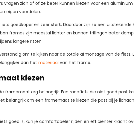
s vragen zich af of ze beter kunnen kiezen voor een aluminium 
un eigen voordelen.
 iets goedkoper en zeer sterk. Daardoor zijn ze een uitstekende
bon frames zijn meestal lichter en kunnen trillingen beter dem
jdens langere ritten.
 verstandig om te kijken naar de totale afmontage van de fiets
elangrijker dan het
materiaal
van het frame.
emaat kiezen
k de framemaat erg belangrijk. Een racefiets die niet goed past
het belangrijk om een framemaat te kiezen die past bij je licha
iets goed is, kun je comfortabeler rijden en efficiënter kracht 