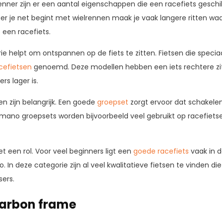
nner zijn er een aantal eigenschappen die een racefiets gesch
neer je net begint met wielrennen maak je vaak langere ritten w
een racefiets.
 helpt om ontspannen op de fiets te zitten. Fietsen die speciaa
cefietsen
genoemd. Deze modellen hebben een iets rechtere zi
rs lager is.
 zijn belangrijk. Een goede
groepset
zorgt ervoor dat schakelen
imano groepsets worden bijvoorbeeld veel gebruikt op racefiet
t een rol. Voor veel beginners ligt een
goede racefiets
vaak in d
 In deze categorie zijn al veel kwalitatieve fietsen te vinden die
sers.
carbon frame