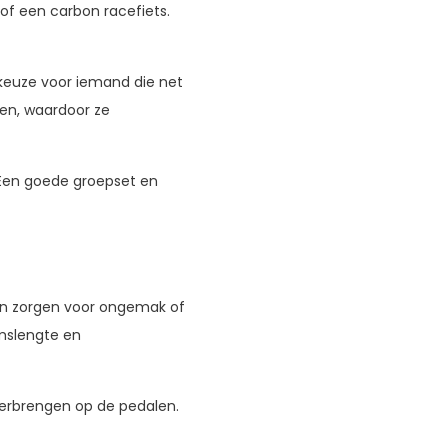
of een carbon racefiets.
 keuze voor iemand die net
pen, waardoor ze
. Een goede groepset en
 kan zorgen voor ongemak of
amslengte en
overbrengen op de pedalen.