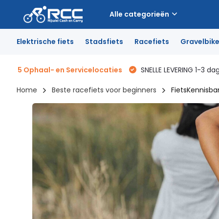
Alle categorieën
Elektrische fiets
Stadsfiets
Racefiets
Gravelbik
5 Ophaal- en Servicelocaties
SNELLE LEVERING 1-3 da
Home
Beste racefiets voor beginners
FietsKennisba