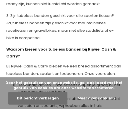
ready zijn, kunnen niet luchtdicht worden gemaakt.
3. Zijn tubeless banden geschikt voor alle soorten fietsen?
Ja, tubeless banden zijn geschikt voor mountainbikes,
racefietsen en gravelbikes, maar niet elke stadsfiets of e-
bike is compatibel.
Waarom kiezen voor tubeless banden bij Rijwiel Cash &
Carry?
Bij Rijwiel Cash & Carry bieden we een breed assortiment aan
tubeless banden, sealant en toebehoren. Onze voordelen:
Door het gebruiken van onze website, ga je akkoord met het
Deskundig advies: Onze experts helpen je graag bij het
gebruik van cookies om onze website te verbeteren.
kiezen van de juiste band.
Dit bericht verbergen
Meer over cookies »
Uitgebreid assortiment: Van tubeless ready banden tot
ventielen en sealants, wij hebben alles in huis.
Professionele montage: Geen zin om zelf je tubeless
band te vervangen? Laat het over aan onze ervaren
monteurs.