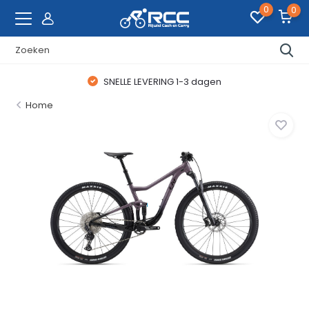
0
0
SNELLE LEVERING 1-3 dagen
Home