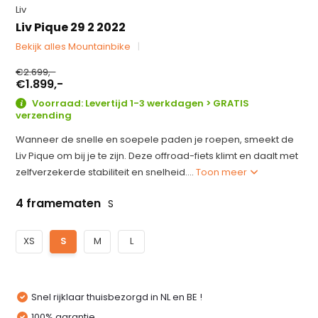
Liv
Liv Pique 29 2 2022
Bekijk alles Mountainbike
€2.699,-
€1.899,-
Voorraad: Levertijd 1-3 werkdagen > GRATIS
verzending
Wanneer de snelle en soepele paden je roepen, smeekt de
Liv Pique om bij je te zijn. Deze offroad-fiets klimt en daalt met
zelfverzekerde stabiliteit en snelheid....
Toon meer
4 framematen
S
XS
S
M
L
Snel rijklaar thuisbezorgd in NL en BE !
100% garantie