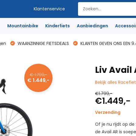
Klantenservice
e
Mountainbike
Kinderfiets
Aanbiedingen
Accessoi
gen
WAANZINNIGE FIETSDEALS
KLANTEN GEVEN ONS EEN 9.
Liv Avail
€ 1.799,-
€ 1.449,-
Bekijk alles Racefie
€1.799,-
€1.449,-
Verzending
Of je nu rijdt op 
de Avail AR is soep