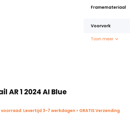
Framemateriaal
orden, zodat je ook spullen
Voorvork
Toon meer
ail AR 1 2024 AI Blue
 voorraad: Levertijd 3-7 werkdagen > GRATIS Verzending