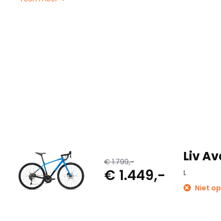
¬†
Deze fiets biedt ook plaats aan een bagagedrager en spatb
kunt meenemen voor langere tochten.
Liv Av
€ 1.799,-
€ 1.449,-
L
Niet op