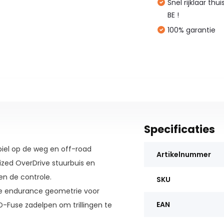
Snel rijklaar thu
BE !
100% garantie
Specificaties
biel op de weg en off-road
Artikelnummer
ized OverDrive stuurbuis en
n de controle.
SKU
te endurance geometrie voor
EAN
Fuse zadelpen om trillingen te