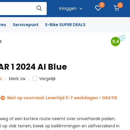
0
0
Inloggen
res
Servicepunt
E-Bike SUPER DEALS
4
9,4
 AR 1 2024 AI Blue
ts
Merk:
Liv
Vergelijk
Niet op voorraad: Levertijd 3-7 werkdagen > GRATIS
de weg of een kortere route neemt over onverharde paden,
el op vlak terrein, kwiek op beklimmingen en zelfverzekerd in