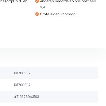
isbezorgd in NL en
Anderen beoordelen ons met een
9,4
Grote eigen voorraad!
1017009117
1017009117
4712878943193