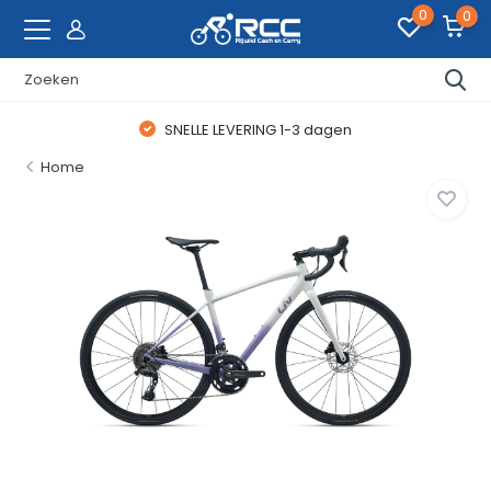
0
0
SNELLE LEVERING 1-3 dagen
Home