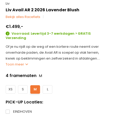
Liv
Liv Avail AR 2 2026 Lavender Blush
Bekijk alles Racefiets
€1.499,-
Voorraad: Levertijd 3-7 werkdagen > GRATIS
Verzending
Of je nu rijdt op de weg of een kortere route neemt over
onverharde paden, de Avail AR is soepel op vlak terrein,
kwiek op beklimmingen en zelfverzekerd in afdalingen....
Toon meer
4 framematen
M
XS
S
M
L
PICK-UP Locaties:
EINDHOVEN