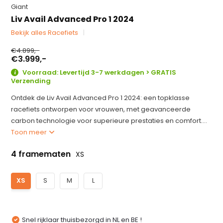
Giant
Liv Avail Advanced Pro 1 2024
Bekijk alles Racefiets
€4.899,-
€3.999,-
Voorraad: Levertijd 3-7 werkdagen > GRATIS
Verzending
Ontdek de Liv Avail Advanced Pro 1 2024: een topklasse
racefiets ontworpen voor vrouwen, met geavanceerde
carbon technologie voor superieure prestaties en comfort....
Toon meer
4 framematen
XS
XS
S
M
L
Snel rijklaar thuisbezorgd in NL en BE !