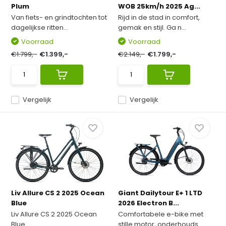
Plum
WOB 25km/h 2025 Ag...
Van fiets- en grindtochten tot
Rijd in de stad in comfort,
dagelijkse ritten...
gemak en stijl. Ga n...
Voorraad
Voorraad
€1.799,-
€1.399,-
€2.149,-
€1.799,-
Vergelijk
Vergelijk
Liv Allure CS 2 2025 Ocean
Giant Dailytour E+ 1 LTD
Blue
2026 Electron B...
Liv Allure CS 2 2025 Ocean
Comfortabele e-bike met
Blue
stille motor, onderhouds...