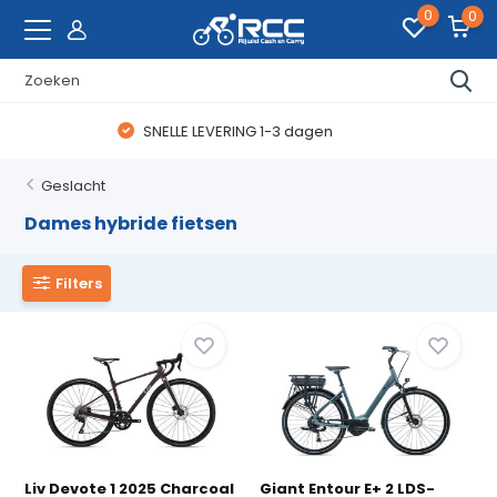
0
0
WAANZINNIGE FIETSDEALS
Geslacht
Dames hybride fietsen
Filters
Liv Devote 1 2025 Charcoal
Giant Entour E+ 2 LDS-