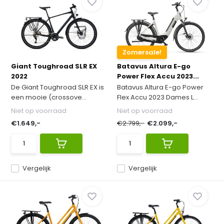
Zomersale!
Giant Toughroad SLR EX
Batavus Altura E-go
2022
Power Flex Accu 2023...
De Giant Toughroad SLR EX is
Batavus Altura E-go Power
een mooie (crossove...
Flex Accu 2023 Dames L...
Niet op voorraad
Niet op voorraad
€1.649,-
€2.799,-
€2.099,-
Vergelijk
Vergelijk