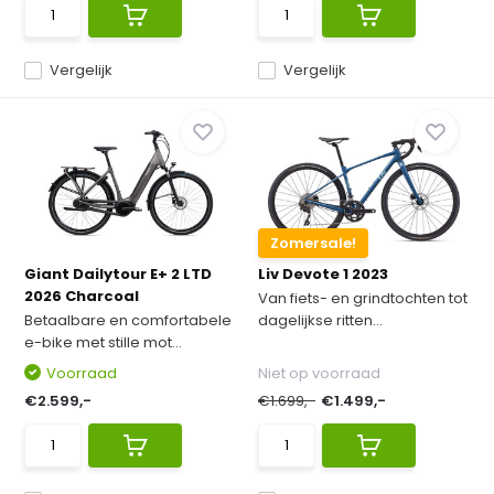
Vergelijk
Vergelijk
Zomersale!
Giant Dailytour E+ 2 LTD
Liv Devote 1 2023
2026 Charcoal
Van fiets- en grindtochten tot
Betaalbare en comfortabele
dagelijkse ritten...
e-bike met stille mot...
Voorraad
Niet op voorraad
€2.599,-
€1.699,-
€1.499,-