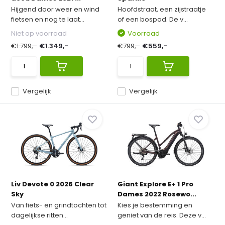
Hijgend door weer en wind
Hoofdstraat, een zijstraatje
fietsen en nog te laat...
of een bospad. De v...
Niet op voorraad
Voorraad
€1.799,-
€1.349,-
€799,-
€559,-
Vergelijk
Vergelijk
Liv Devote 0 2026 Clear
Giant Explore E+ 1 Pro
Sky
Dames 2022 Rosewo...
Van fiets- en grindtochten tot
Kies je bestemming en
dagelijkse ritten...
geniet van de reis. Deze v...