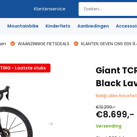
Klantenservice
e
Mountainbike
Kinderfiets
Aanbiedingen
Accessoi
gen
WAANZINNIGE FIETSDEALS
KLANTEN GEVEN ONS EEN 9.
Giant TC
ING - Laatste stuks
Black La
Bekijk alles Racefie
€12.299,-
€8.699,-
Verzending