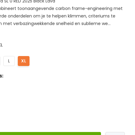
 SL 0 RED 2025 Black Lava
mbineert toonaangevende carbon frame-engineering met
erde onderdelen om je te helpen klimmen, criteriums te
len met verbazingwekkende snelheid en sublieme we...
XL
L
XL
s: