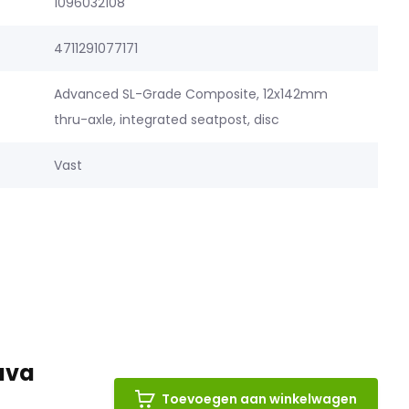
1096032108
4711291077171
Advanced SL-Grade Composite, 12x142mm
thru-axle, integrated seatpost, disc
Vast
ava
Toevoegen aan winkelwagen