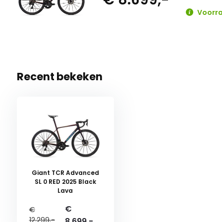
Voorra
Recent bekeken
Giant TCR Advanced
SL 0 RED 2025 Black
Lava
€
€
12.299,-
8.699,-