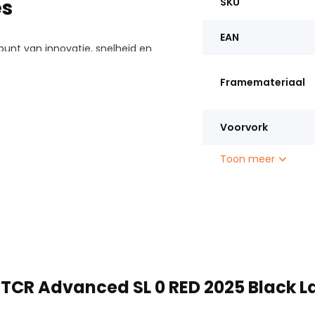
es
SKU
EAN
punt van innovatie, snelheid en
 is ontwikkeld voor
Framemateriaal
ale prestaties eisen. Met een
kend Black Lava-design straalt
Voorvork
Toon meer
 TCR Advanced SL 0 RED 2025 Black L