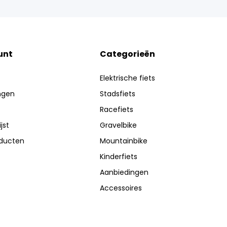
unt
Categorieën
Elektrische fiets
ingen
Stadsfiets
Racefiets
jst
Gravelbike
oducten
Mountainbike
Kinderfiets
Aanbiedingen
Accessoires