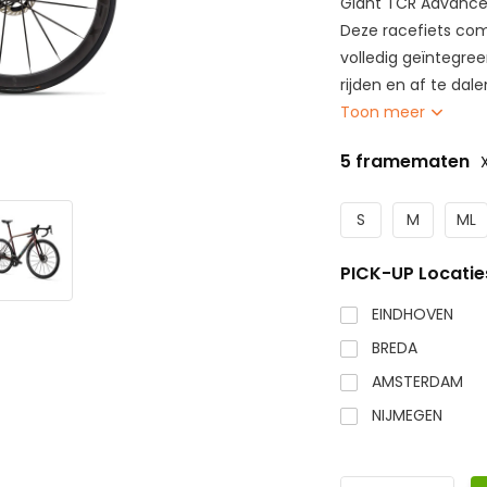
Giant TCR Advanced
Deze racefiets co
volledig geïntegre
rijden en af te da
Toon meer
5 framematen
S
M
ML
PICK-UP Locatie
EINDHOVEN
BREDA
AMSTERDAM
NIJMEGEN