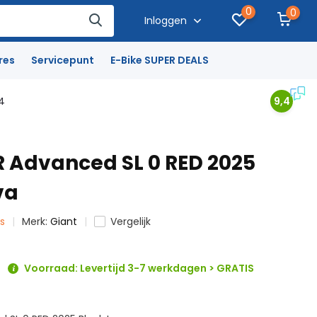
0
0
Inloggen
res
Servicepunt
E-Bike SUPER DEALS
4
9,4
R Advanced SL 0 RED 2025
va
ts
Merk:
Giant
Vergelijk
Voorraad: Levertijd 3-7 werkdagen > GRATIS