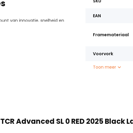
es
SKU
EAN
punt van innovatie, snelheid en
 is ontwikkeld voor
Framemateriaal
ale prestaties eisen. Met een
kend Black Lava-design straalt
Voorvork
Toon meer
 TCR Advanced SL 0 RED 2025 Black L