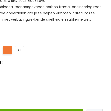
 SL 0 RED 2025 Black Lava
mbineert toonaangevende carbon frame-engineering met
erde onderdelen om je te helpen klimmen, criteriums te
len met verbazingwekkende snelheid en sublieme we...
L
L
XL
s: