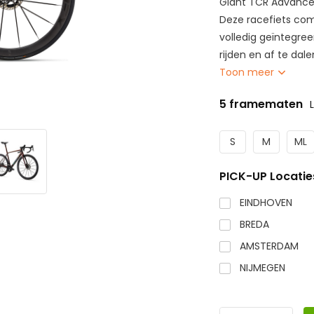
Giant TCR Advanced
Deze racefiets co
volledig geïntegre
rijden en af te da
Toon meer
5 framematen
S
M
ML
PICK-UP Locatie
EINDHOVEN
BREDA
AMSTERDAM
NIJMEGEN