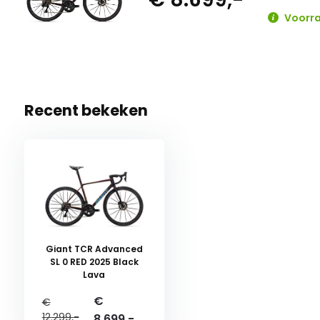
Voorra
Recent bekeken
Giant TCR Advanced
SL 0 RED 2025 Black
Lava
€
€
12.299,-
8.699,-