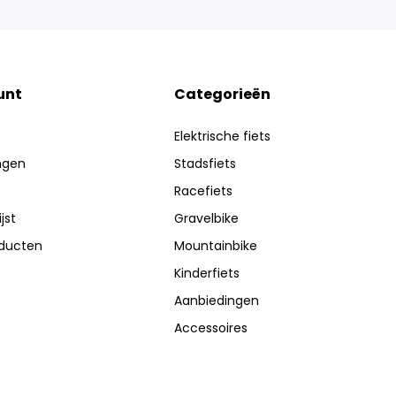
unt
Categorieën
Elektrische fiets
ingen
Stadsfiets
Racefiets
jst
Gravelbike
oducten
Mountainbike
Kinderfiets
Aanbiedingen
Accessoires