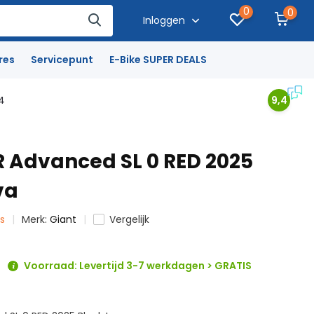
0
0
Inloggen
res
Servicepunt
E-Bike SUPER DEALS
4
9,4
R Advanced SL 0 RED 2025
va
ts
Merk:
Giant
Vergelijk
Voorraad: Levertijd 3-7 werkdagen > GRATIS