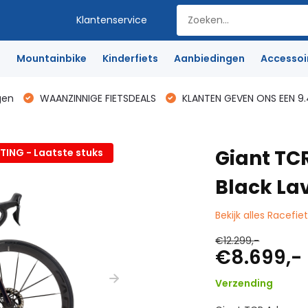
Klantenservice
e
Mountainbike
Kinderfiets
Aanbiedingen
Accessoi
gen
WAANZINNIGE FIETSDEALS
KLANTEN GEVEN ONS EEN 9.
Giant TC
ING - Laatste stuks
Black La
Bekijk alles Racefie
€12.299,-
€8.699,-
Verzending