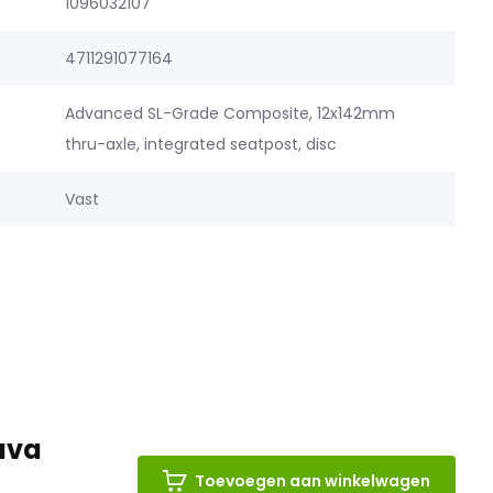
1096032107
4711291077164
Advanced SL-Grade Composite, 12x142mm
thru-axle, integrated seatpost, disc
Vast
ava
Toevoegen aan winkelwagen