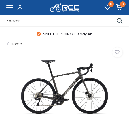
0
0
SNELLE LEVERING 1-3 dagen
Home