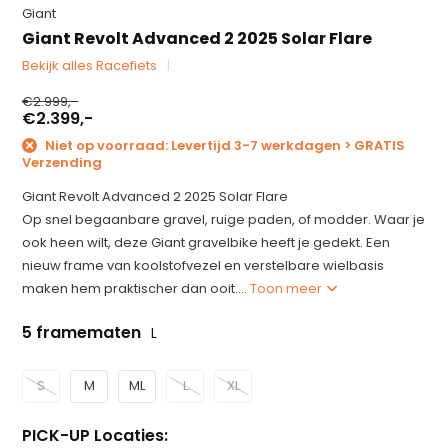
Giant
Giant Revolt Advanced 2 2025 Solar Flare
Bekijk alles Racefiets
€2.999,-
€2.399,-
Niet op voorraad: Levertijd 3-7 werkdagen > GRATIS
Verzending
Giant Revolt Advanced 2 2025 Solar Flare
Op snel begaanbare gravel, ruige paden, of modder. Waar je
ook heen wilt, deze Giant gravelbike heeft je gedekt. Een
nieuw frame van koolstofvezel en verstelbare wielbasis
maken hem praktischer dan ooit....
Toon meer
5 framematen
L
S
M
ML
L
XL
PICK-UP Locaties: