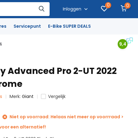
0
0
Inloggen
res
Servicepunt
E-Bike SUPER DEALS
4
9,4
fy Advanced Pro 2-UT 2022
hrome
ts
Merk:
Giant
Vergelijk
Niet op voorraad: Helaas niet meer op voorrraad >
oor een alternatief!