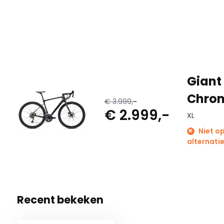
integratie van schijfremmen met flat mounts voor en ach
voor een consistente remkracht. Dit zorgt voor een betere c
slechte wegen.
Giant
Chro
€ 3.999,-
€ 2.999,-
XL
Niet op
alternatie
Recent bekeken