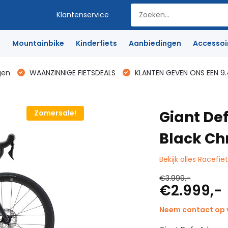
Klantenservice
e
Mountainbike
Kinderfiets
Aanbiedingen
Accessoi
gen
WAANZINNIGE FIETSDEALS
KLANTEN GEVEN ONS EEN 9.
Giant De
Zomersale!
Black C
Bekijk alles Racefie
€3.999,-
€2.999,-
Neem contact op v