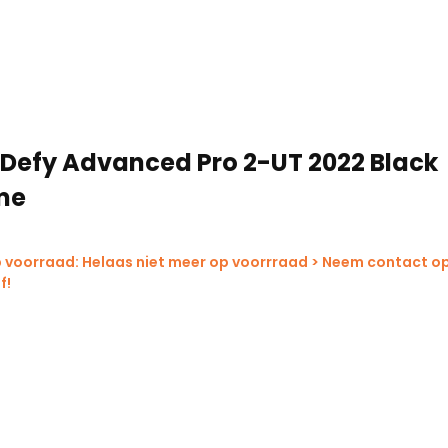
ter en 12 mm steekassen zorgt
ontrole, zelfs bij slecht weer en
 Defy Advanced Pro 2-UT 2022 Black
me
 voorraad: Helaas niet meer op voorrraad > Neem contact op
f!