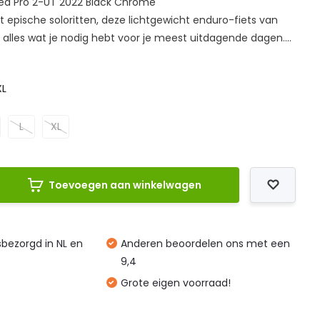
ed Pro 2-UT 2022 Black Chrome
 epische soloritten, deze lichtgewicht enduro-fiets van
 alles wat je nodig hebt voor je meest uitdagende dagen....
XL
L
XL
Toevoegen aan winkelwagen
isbezorgd in NL en
Anderen beoordelen ons met een
9,4
Grote eigen voorraad!