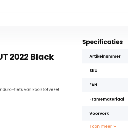
Specificaties
UT 2022 Black
Artikelnummer
SKU
EAN
enduro-fiets van koolstofvezel
dagen. Het premium composiet
Framemateriaal
oepeler rijgedrag en minder
besturing werken naadloos
Voorvork
g te absorberen. De naadloze
Toon meer