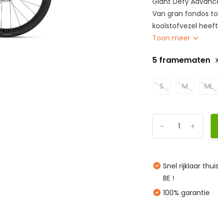
Giant Defy Advanc
Van gran fondos tot
koolstofvezel heeft
Toon meer
5 framematen
S
M
ML
-
+
Snel rijklaar thu
BE !
100% garantie