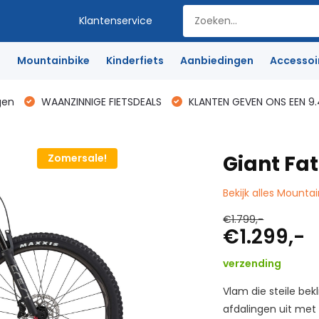
Klantenservice
e
Mountainbike
Kinderfiets
Aanbiedingen
Accessoi
gen
WAANZINNIGE FIETSDEALS
KLANTEN GEVEN ONS EEN 9.
Giant Fa
Zomersale!
Bekijk alles Mounta
€1.799,-
€1.299,-
verzending
Vlam die steile be
afdalingen uit met 