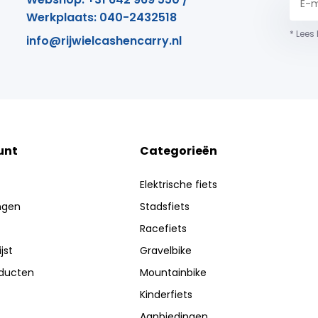
Werkplaats: 040-2432518
* Lees
info@rijwielcashencarry.nl
unt
Categorieën
Elektrische fiets
ingen
Stadsfiets
Racefiets
jst
Gravelbike
oducten
Mountainbike
Kinderfiets
Aanbiedingen