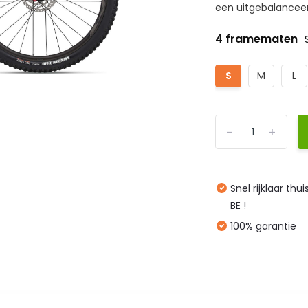
een uitgebalanceerd
4 framematen
S
M
L
-
+
Snel rijklaar thu
BE !
100% garantie