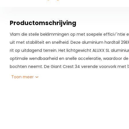
Productomschrijving
Vlam die steile beklimmingen op met soepele effici√´ntie e
uit met stabiliteit en snelheid. Deze aluminium hardtail 29
rit op uitdagend terrein. Het lichtgewicht ALUXX SL alumini
optimale wendbaarheid en snelle acceleratie, waardoor de ri
bochten neemt. De Giant Crest 34 verende voorvork met
wortels, stenen en sporen. Banden met een hoog volume e
Toon meer
tractie op ruw terrein. Met een dropper zadelpen met een h
zithoogte direct aanpassen voor een zelfverzekerde rijposit