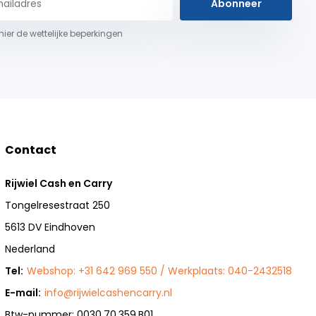
Abonneer
 hier de wettelijke beperkingen
Contact
Rijwiel Cash en Carry
Tongelresestraat 250
5613 DV Eindhoven
Nederland
Tel:
Webshop: +31 642 969 550 / Werkplaats: 040-2432518
E-mail:
info@rijwielcashencarry.nl
Btw-nummer: 0030.70.359.B01