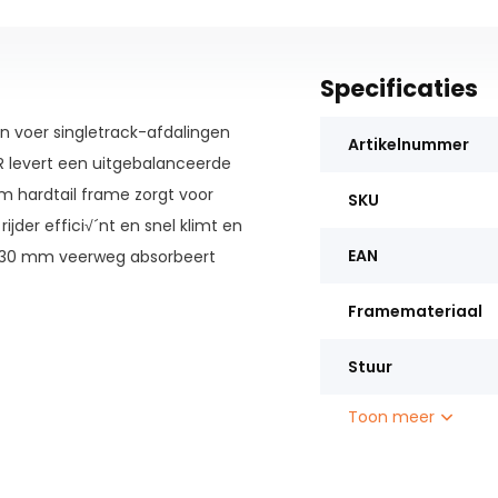
Specificaties
n voer singletrack-afdalingen
Artikelnummer
ER levert een uitgebalanceerde
um hardtail frame zorgt voor
SKU
jder effici√´nt en snel klimt en
EAN
 130 mm veerweg absorbeert
n veel grip zorgen voor meer
Framemateriaal
endel op het stuur kun je de
ie op verschillende terreinen.
Stuur
Toon meer