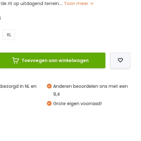
e rit op uitdagend terrein....
Toon meer
S
XL
Toevoegen aan winkelwagen
isbezorgd in NL en
Anderen beoordelen ons met een
9,4
Grote eigen voorraad!