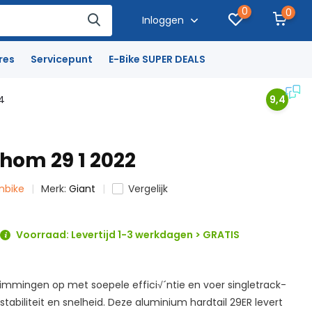
0
0
Inloggen
res
Servicepunt
E-Bike SUPER DEALS
4
9,4
thom 29 1 2022
inbike
Merk:
Giant
Vergelijk
Voorraad: Levertijd 1-3 werkdagen > GRATIS
klimmingen op met soepele effici√´ntie en voer singletrack-
stabiliteit en snelheid. Deze aluminium hardtail 29ER levert