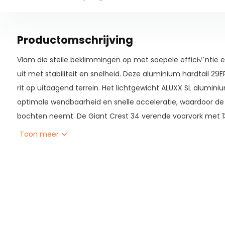
Productomschrijving
Vlam die steile beklimmingen op met soepele effici√´ntie e
uit met stabiliteit en snelheid. Deze aluminium hardtail 29
rit op uitdagend terrein. Het lichtgewicht ALUXX SL alumini
optimale wendbaarheid en snelle acceleratie, waardoor de ri
bochten neemt. De Giant Crest 34 verende voorvork met
wortels, stenen en sporen. Banden met een hoog volume e
Toon meer
tractie op ruw terrein. Met een dropper zadelpen met een h
zithoogte direct aanpassen voor een zelfverzekerde rijposit