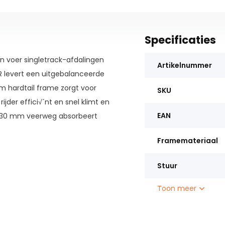
Specificaties
n voer singletrack-afdalingen
Artikelnummer
ER levert een uitgebalanceerde
um hardtail frame zorgt voor
SKU
jder effici√´nt en snel klimt en
EAN
 130 mm veerweg absorbeert
n veel grip zorgen voor meer
Framemateriaal
endel op het stuur kun je de
ie op verschillende terreinen.
Stuur
Toon meer