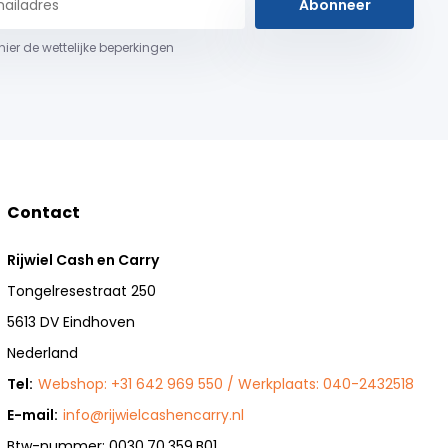
Abonneer
 hier de wettelijke beperkingen
Contact
Rijwiel Cash en Carry
Tongelresestraat 250
5613 DV Eindhoven
Nederland
Tel:
Webshop: +31 642 969 550 / Werkplaats: 040-2432518
E-mail:
info@rijwielcashencarry.nl
Btw-nummer: 0030.70.359.B01