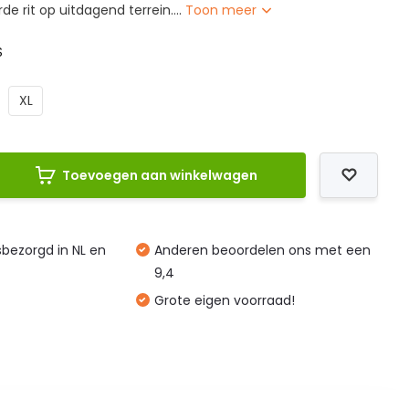
e rit op uitdagend terrein....
Toon meer
S
XL
Toevoegen aan winkelwagen
isbezorgd in NL en
Anderen beoordelen ons met een
9,4
Grote eigen voorraad!