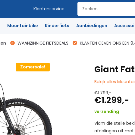
Klantenservice
e
Mountainbike
Kinderfiets
Aanbiedingen
Accessoi
gen
WAANZINNIGE FIETSDEALS
KLANTEN GEVEN ONS EEN 9.
Giant Fa
Zomersale!
Bekijk alles Mounta
€1.799,-
€1.299,-
verzending
Vlam die steile be
afdalingen uit met 