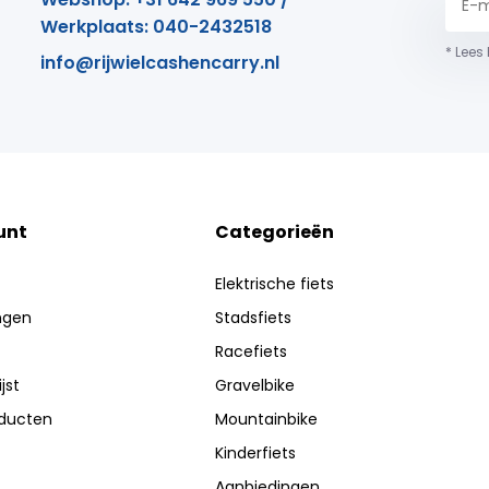
Werkplaats: 040-2432518
* Lees
info@rijwielcashencarry.nl
unt
Categorieën
Elektrische fiets
ingen
Stadsfiets
Racefiets
jst
Gravelbike
oducten
Mountainbike
Kinderfiets
Aanbiedingen