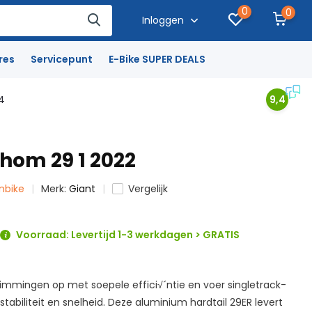
0
0
Inloggen
res
Servicepunt
E-Bike SUPER DEALS
4
9,4
thom 29 1 2022
inbike
Merk:
Giant
Vergelijk
Voorraad: Levertijd 1-3 werkdagen > GRATIS
klimmingen op met soepele effici√´ntie en voer singletrack-
stabiliteit en snelheid. Deze aluminium hardtail 29ER levert