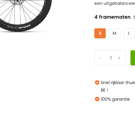
een uitgebalanceerd
4 framematen
S
M
L
-
+
Snel rijklaar thu
BE !
100% garantie