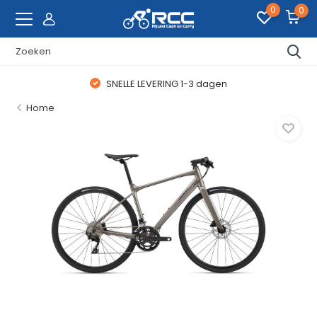
0
0
SNELLE LEVERING 1-3 dagen
Home