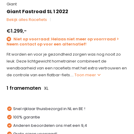
Giant
Giant Fastroad SL 1 2022
Bekijk alles Racefiets
€1.299,-
Niet op voorraad: Helaas niet meer op voorrraad >
Neem contact op voor een alternatief!
Fit worden en voor je gezondheid zorgen was nog nooit zo
leuk. Deze lichtgewicht hometrainer combineert de
wendbaarheid van een racefiets met het extra vertrouwen en
de controle van een flatbar-fiets....
Toon meer
1 framematen
XL
Snel rijklaar thuisbezorgd in NL en BE !
100% garantie
Anderen beoordelen ons met een 9,4
Grote eigen voorraad!