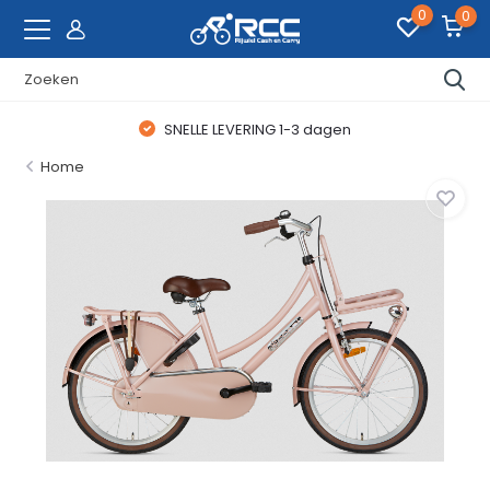
0
0
SNELLE LEVERING 1-3 dagen
Home