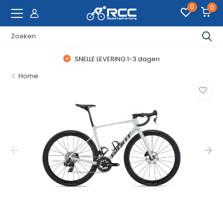
0
0
SNELLE LEVERING 1-3 dagen
Home