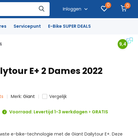
0
0
Inloggen
res
Servicepunt
E-Bike SUPER DEALS
4
9,4
ilytour E+ 2 Dames 2022
ts
Merk:
Giant
Vergelijk
Voorraad: Levertijd 1-3 werkdagen > GRATIS
wste e-bike-technologie met de Giant Dailytour E+. Deze