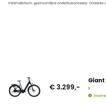
minimalistisch, gestroomlijnd onderbuisontwerp. Ondanks de 
eenvoudig te verwijderen.
Giant
€ 3.299,-
S
Voorraa