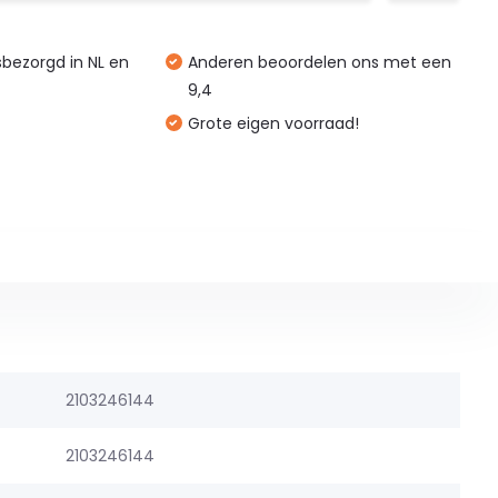
isbezorgd in NL en
Anderen beoordelen ons met een
9,4
Grote eigen voorraad!
2103246144
2103246144