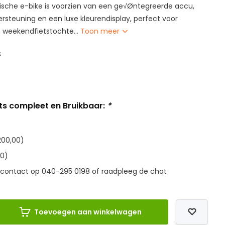
ktische e-bike is voorzien van een ge√Øntegreerde accu,
steuning en een luxe kleurendisplay, perfect voor
n weekendfietstochte...
Toon meer
S
Mits compleet en Bruikbaar:
*
200,00)
00)
contact op 040-295 0198 of raadpleeg de chat
Toevoegen aan winkelwagen