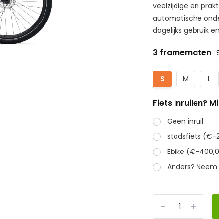
veelzijdige en pra
automatische onder
dagelijks gebruik e
3 framematen
S
M
L
Fiets inruilen? 
Geen inruil
stadsfiets (€-
Ebike (€-400,
Anders? Neem 
-
+