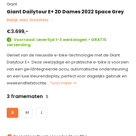
Giant
Giant Dailytour E+ 2D Dames 2022 Space Grey
Bekijk alles Stadsfiets
€3.699,-
Voorraad: Levertijd 1-3 werkdagen > GRATIS
verzending
Geniet van de nieuwste e-bike-technologie met de Giant
Dailytour E+. Deze veelzijdige en praktische e-bike is voorzien
van een ge√Øntegreerde accu, automatische ondersteuning
en een luxe kleurendisplay, perfect voor dagelijks gebruik en
weekendfietstochte...
Toon meer
3 framematen
S
S
M
L