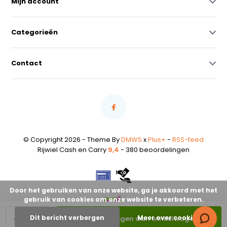
Mijn account
Categorieën
Contact
© Copyright 2026 - Theme By
DMWS
x
Plus+
-
RSS-feed
Rijwiel Cash en Carry
9,4
- 380 beoordelingen
Door het gebruiken van onze website, ga je akkoord met het
gebruik van cookies om onze website te verbeteren.
-
+
Dit bericht verbergen
Meer over cookies »
Toevoegen aan winkelwagen