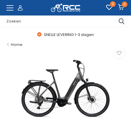
0
0
SNELLE LEVERING 1-3 dagen
Home