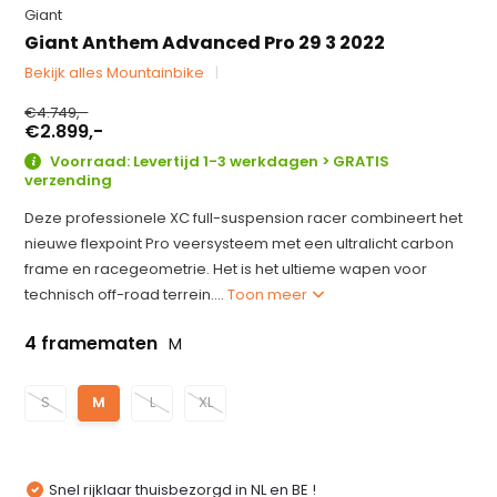
Giant
Giant Anthem Advanced Pro 29 3 2022
Bekijk alles Mountainbike
€4.749,-
€2.899,-
Voorraad: Levertijd 1-3 werkdagen > GRATIS
verzending
Deze professionele XC full-suspension racer combineert het
nieuwe flexpoint Pro veersysteem met een ultralicht carbon
frame en racegeometrie. Het is het ultieme wapen voor
technisch off-road terrein....
Toon meer
4 framematen
M
S
M
L
XL
Snel rijklaar thuisbezorgd in NL en BE !