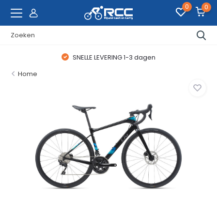
0
0
SNELLE LEVERING 1-3 dagen
Home