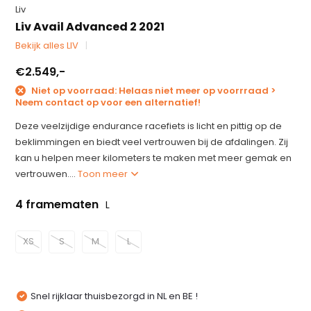
Liv
Liv Avail Advanced 2 2021
Bekijk alles LIV
€2.549,-
Niet op voorraad: Helaas niet meer op voorrraad >
Neem contact op voor een alternatief!
Deze veelzijdige endurance racefiets is licht en pittig op de
beklimmingen en biedt veel vertrouwen bij de afdalingen. Zij
kan u helpen meer kilometers te maken met meer gemak en
vertrouwen....
Toon meer
4 framematen
L
XS
S
M
L
Snel rijklaar thuisbezorgd in NL en BE !