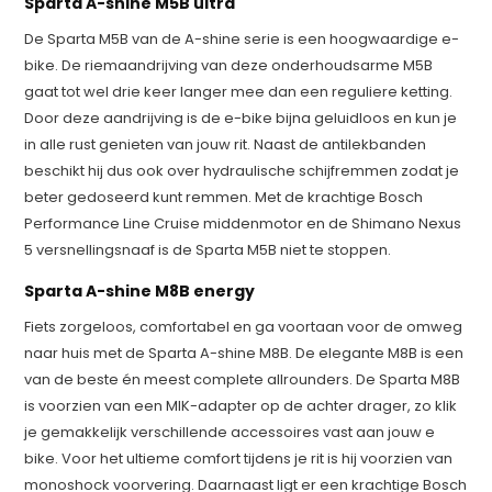
Sparta A-shine M5B ultra
De Sparta M5B van de A-shine serie is een hoogwaardige e-
bike. De riemaandrijving van deze onderhoudsarme M5B
gaat tot wel drie keer langer mee dan een reguliere ketting.
Door deze aandrijving is de e-bike bijna geluidloos en kun je
in alle rust genieten van jouw rit. Naast de antilekbanden
beschikt hij dus ook over hydraulische schijfremmen zodat je
beter gedoseerd kunt remmen. Met de krachtige Bosch
Performance Line Cruise middenmotor en de Shimano Nexus
5 versnellingsnaaf is de Sparta M5B niet te stoppen.
Sparta A-shine M8B energy
Fiets zorgeloos, comfortabel en ga voortaan voor de omweg
naar huis met de Sparta A-shine M8B. De elegante M8B is een
van de beste én meest complete allrounders. De Sparta M8B
is voorzien van een MIK-adapter op de achter drager, zo klik
je gemakkelijk verschillende accessoires vast aan jouw e
bike. Voor het ultieme comfort tijdens je rit is hij voorzien van
monoshock voorvering. Daarnaast ligt er een krachtige Bosch