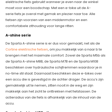
elektrische fiets gebruikt wanneer je even naar de winkel
moet voor een boodschap. Met een e-bike uit de A-
serie fiets je overal met gemak en plezier naar toe. Alle
fietsen zijn voorzien van een middenmotor en een
comfortabele zithouding voor lange ritten.
A-shine serie
De Sparta A-shine serie is er dus voor gemaakt, net als de
Cortine elektrische fietsen
, om jou makkelijk van a naar b te
brengen met het maximale comfort. Zowel de Sparta M5b als
de Sparta A-shine M8B, de Sparta M7B en de Sparta M10B
beschikken over hydraulische schijfremmen waardoor je in
no-time stil staat. Daarnaast beschikken deze e-bikes over
een accu die is gevestigd in de achter drager. De accu’s zijn
gemakkelijk uit te nemen, zitten nooit in de weg en zijn
makkelijk aan het zicht te onttrekken met fietstassen. De
actieradius van de fiets is afhankelijk van de inhoud van de
accu.