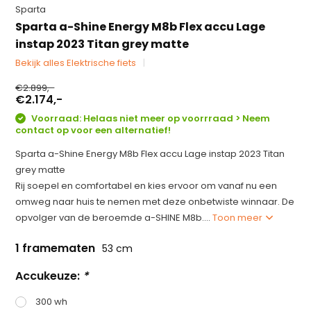
Sparta
Sparta a-Shine Energy M8b Flex accu Lage
instap 2023 Titan grey matte
Bekijk alles Elektrische fiets
€2.899,-
€2.174,-
Voorraad: Helaas niet meer op voorrraad > Neem
contact op voor een alternatief!
Sparta a-Shine Energy M8b Flex accu Lage instap 2023 Titan
grey matte
Rij soepel en comfortabel en kies ervoor om vanaf nu een
omweg naar huis te nemen met deze onbetwiste winnaar. De
opvolger van de beroemde a-SHINE M8b....
Toon meer
1 framematen
53 cm
Accukeuze:
*
300 wh