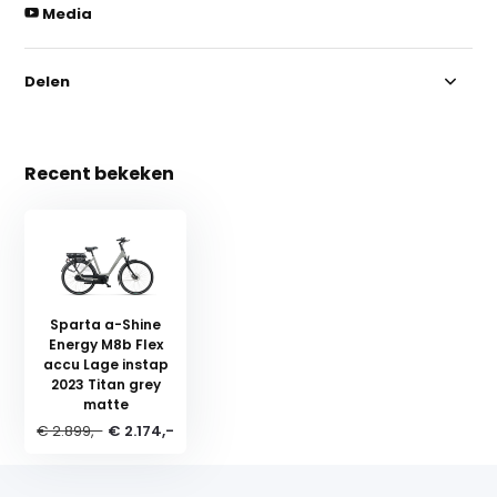
Media
Delen
Recent bekeken
Sparta a-Shine
Energy M8b Flex
accu Lage instap
2023 Titan grey
matte
€ 2.899,-
€ 2.174,-