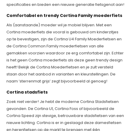
specificaties en bieden een nieuwe generatie fietsgenot aan!
Comfortabel en trendy Cortina Family moederfiets
Als (aanstaande) moeder wil je mobiel blijven. Met een
Cortina moederfiets die vooral is gebouwd om kinderzitjes
op te bevestigen, zijn de Cortina U4 Family Moederfietsen en
de Cortina Common Family moederfietsen van alle
gemakken voorzien waardoor ze erg comfortabel zijn. Echter
is het geen Cortina moederfiets als deze geen trendy design
heeft! Bekijk de Cortina Moederfietsen en je zult versteld
staan door het aanbod in varianten en kleurstellingen. De
naam ‘sterrenmat grijs’ zegt bijvoorbeeld al genoeg!
Cortina stadsfiets
Zoek niet verder! Je hebt de moderne Cortina Stadsfietsen
gevonden. De Cortina U1, Cortina Foss of bijvoorbeeld de
Cortina Speed zijn stevige, betrouwbare stadsfietsen van een
nieuwe lichting. Cortina is er in geslaagd deze damesfietsen
en herenfietsen op de markt te brengen met één