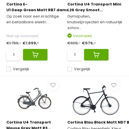
Cortina E-
Cortina U4 Transport Mini
U1 Deep Green Matt RB7 dames 2...
L26 Grey Smoot...
Op zoek naar een krachtige
Gymspullen,
en betaalbare elektri...
knutselprojecten en natuurlijk
schoo...
Niet op voorraad
Voorraad
€1.799,-
€1.699,-
€609,-
€579,-
Vergelijk
Vergelijk
Cortina U4 Transport
Cortina Blau Black Matt ND7 Be
Mouse Grey Matt R3...
Cortina Blau herenfiets. Kleur: