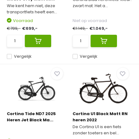
Wie kent hem niet, deze
zwart mat. Het a...
transportfiets heeft een...
Voorraad
Niet op voorraad
€789,-
€699,-
€1.149,-
€1.049,-
Vergelijk
Vergelijk
Cortina Tide ND7 2025
Cortina U1 Black Matt RN
Heren Jet Black Ma...
heren 2022
De Cortina U1 is een fiets
zonder toeters en bel...