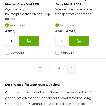
Mouse Grey Matt 26...
Grey Matt RB3 her...
Gymspullen,
Wie kent hem niet, deze
knutselprojecten en natuurlijk
transportfiets heeft een...
schoo...
Voorraad
Voorraad
€559,-
€819,-
€749,-
Vergelijk
Vergelijk
1
2
3
4
De trendy fietsen van Cortina
Cortina is een merk dat niet alleen staat voor kwalitatief
goede fietsen met een goede prijs-kwaliteitverhouding.
Cortina is meer! Cortina laat zich inspireren door de