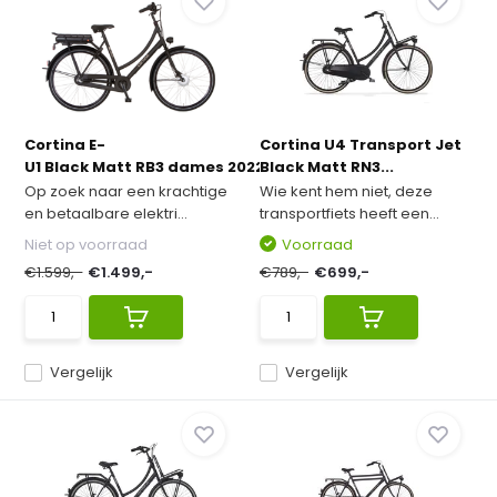
Cortina E-
Cortina U4 Transport Jet
U1 Black Matt RB3 dames 2022 ...
Black Matt RN3...
Op zoek naar een krachtige
Wie kent hem niet, deze
en betaalbare elektri...
transportfiets heeft een...
Niet op voorraad
Voorraad
€1.599,-
€1.499,-
€789,-
€699,-
Vergelijk
Vergelijk