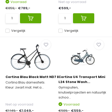
Voorraad
Niet op voorraad
€859,-
€789,-
€599,-
Vergelijk
Vergelijk
Cortina Blau Black Matt ND7 Belt Dames 2...
Cortina U4 Transport Mini
L24 Stone Wash...
Cortina Blau damesfiets.
Kleur: zwart mat. Het a...
Gymspullen,
knutselprojecten en natuurlijk
schoo...
Niet op voorraad
Voorraad
€1.149,-
€1.049,-
€589,-
€559,-