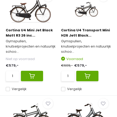
Cortina U4 Mini Jet Black
Cortina U4 Transport Mini
Matt R3 26 inc...
H26 Jett Black...
Gymspullen,
Gymspullen,
knutselprojecten en natuurlijk
knutselprojecten en natuurlijk
schoo...
schoo...
Niet op voorraad
Voorraad
€579,-
€609,-
€579,-
Vergelijk
Vergelijk