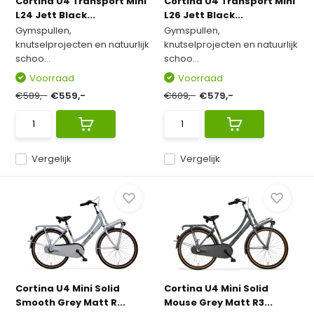
Cortina U4 Transport Mini
Cortina U4 Transport Mini
L24 Jett Black...
L26 Jett Black...
Gymspullen,
Gymspullen,
knutselprojecten en natuurlijk
knutselprojecten en natuurlijk
schoo...
schoo...
Voorraad
Voorraad
€589,-
€559,-
€609,-
€579,-
Vergelijk
Vergelijk
Cortina U4 Mini Solid
Cortina U4 Mini Solid
Smooth Grey Matt R...
Mouse Grey Matt R3...