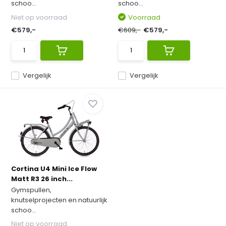
schoo...
schoo...
Niet op voorraad
Voorraad
€579,-
€609,-
€579,-
Vergelijk
Vergelijk
Cortina U4 Mini Ice Flow
Matt R3 26 inch...
Gymspullen,
knutselprojecten en natuurlijk
schoo...
Niet op voorraad