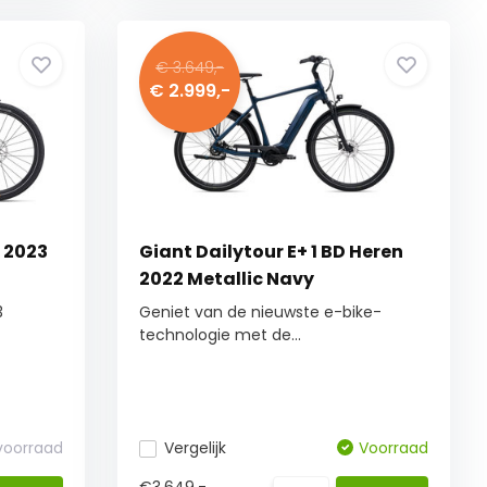
€ 3.649,-
€ 2.999,-
D 2023
Giant Dailytour E+ 1 BD Heren
2022 Metallic Navy
3
Geniet van de nieuwste e-bike-
technologie met de...
 voorraad
Vergelijk
Voorraad