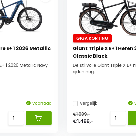
GIGA KORTING
re E+ 1 2026 Metallic
Giant Triple X E+ 1 Heren
n
Classic Black
E+ 1 2026 Metallic Navy
De stijlvolle Giant Triple X E+
rijden nog...
Voorraad
Vergelijk
€1.899,-
€1.499,-