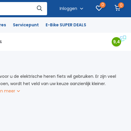
0
0
Inloggen
res
Servicepunt
E-Bike SUPER DEALS
4
9,4
r u de elektrische heren fiets wil gebruiken. Er zijn veel
en, wordt het veld van uw keuze aanzienlijk kleiner.
on meer