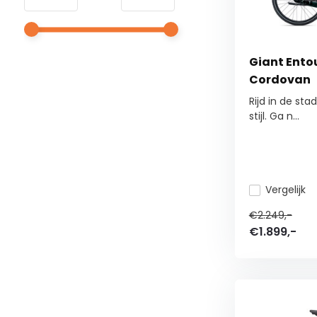
Giant Entou
Cordovan
Rijd in de st
stijl. Ga n...
Vergelijk
€2.249,-
€1.899,-