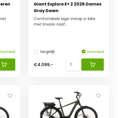
Heren
Giant Explore E+ 2 2026 Dames
Gray Dawn
 met
Comfortabele lage-instap e-bike
met Enviolo naaf...
Voorraad
Vergelijk
Voorraad
€4.099,-