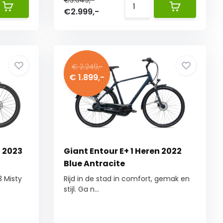
€3.649,-
€2.999,-
€ 2.249,-
€ 1.899,-
S 2023
Giant Entour E+ 1 Heren 2022
Blue Antracite
3 Misty
Rijd in de stad in comfort, gemak en
stijl. Ga n...