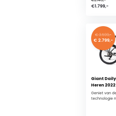
€2.149,-
€1.799,-
€ 3.599,-
€ 2.799,-
Giant Daily
Heren 2022
Geniet van d
technologie m