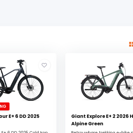
ING
our E+ 6 DD 2025
Giant Explore E+ 2 2026 
Alpine Green
 E+ 6 DD 2025 Cold Iron
Betrouwbare trekking e-bike