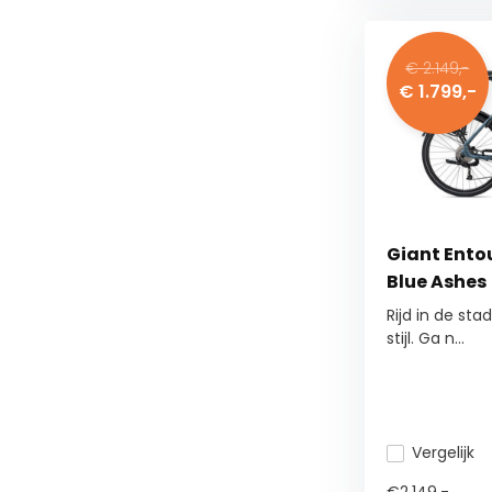
€ 2.149,-
€ 1.799,-
Giant Entou
Blue Ashes
Rijd in de st
stijl. Ga n...
Vergelijk