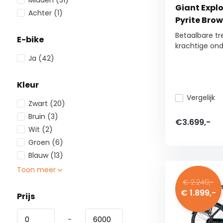
Midden
(31)
Giant Explo
Achter
(1)
Pyrite Bro
Betaalbare tr
E-bike
krachtige onde
Ja
(42)
Kleur
Vergelijk
Zwart
(20)
Bruin
(3)
€3.699,-
Wit
(2)
Groen
(6)
Blauw
(13)
Toon meer
€ 2.249,-
€ 1.899,-
Prijs
-