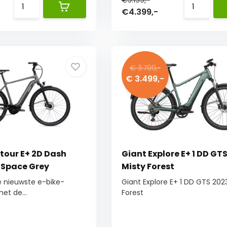
€5.199,-
€4.399,-
€ 3.799,-
€ 3.499,-
tour E+ 2D Dash
Giant Explore E+ 1 DD GT
 Space Grey
Misty Forest
e nieuwste e-bike-
Giant Explore E+ 1 DD GTS 202
et de...
Forest