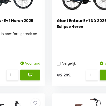
r E+ 1 Heren 2025
Giant Entour E+ 1 DD 202
Eclipse Heren
ad in comfort, gemak en
Voorraad
Vergelijk
€2.299,-