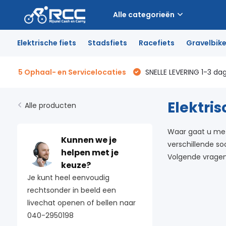
Alle categorieën
Elektrische fiets
Stadsfiets
Racefiets
Gravelbik
5 Ophaal- en Servicelocaties
SNELLE LEVERING 1-3 da
Elektris
Alle producten
Waar gaat u met 
Kunnen we je
verschillende so
helpen met je
Volgende vragen 
keuze?
Je kunt heel eenvoudig
rechtsonder in beeld een
livechat openen of bellen naar
040-2950198