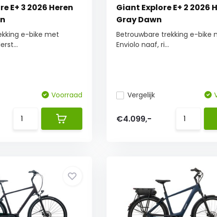
re E+ 3 2026 Heren
Giant Explore E+ 2 2026 
wn
Gray Dawn
ekking e-bike met
Betrouwbare trekking e-bike
rst...
Enviolo naaf, ri...
Voorraad
Vergelijk
€4.099,-