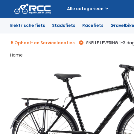
Alle categorieën
Elektrische fiets
Stadsfiets
Racefiets
Gravelbik
5 Ophaal- en Servicelocaties
SNELLE LEVERING 1-3 da
Home