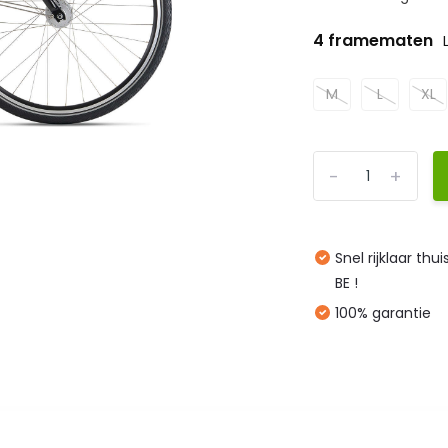
4 framematen
M
L
XL
-
+
Snel rijklaar thu
BE !
100% garantie