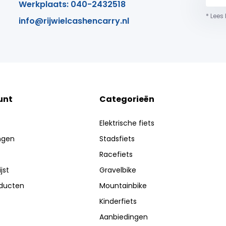
Werkplaats: 040-2432518
* Lees
info@rijwielcashencarry.nl
unt
Categorieën
Elektrische fiets
ingen
Stadsfiets
Racefiets
jst
Gravelbike
oducten
Mountainbike
Kinderfiets
Aanbiedingen