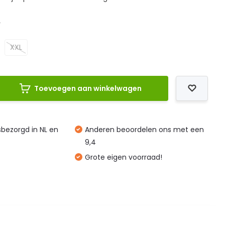
L
XXL
Toevoegen aan winkelwagen
isbezorgd in NL en
Anderen beoordelen ons met een
9,4
Grote eigen voorraad!