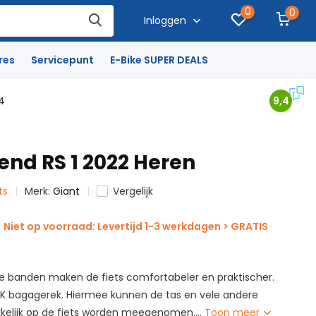
0
0
Inloggen
res
Servicepunt
E-Bike SUPER DEALS
4
9,4
end RS 1 2022 Heren
ts
Merk:
Giant
Vergelijk
Niet op voorraad: Levertijd 1-3 werkdagen > GRATIS
e banden maken de fiets comfortabeler en praktischer.
IK bagagerek. Hiermee kunnen de tas en vele andere
elijk op de fiets worden meegenomen....
Toon meer