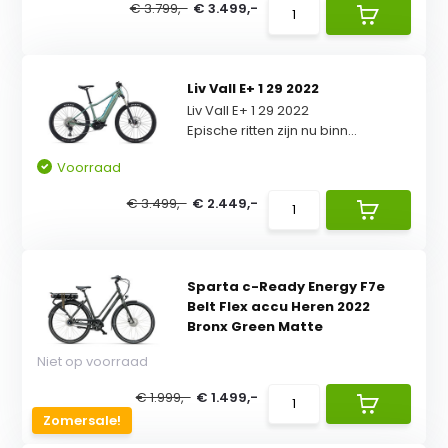
€ 3.799,-
€ 3.499,-
Liv Vall E+ 1 29 2022
Liv Vall E+ 1 29 2022
Epische ritten zijn nu binn...
Voorraad
€ 3.499,-
€ 2.449,-
Sparta c-Ready Energy F7e
Belt Flex accu Heren 2022
Bronx Green Matte
Niet op voorraad
€ 1.999,-
€ 1.499,-
Zomersale!